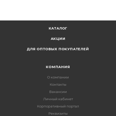
листов. Обложка: целлюлозный картон с глянцевой
ламинацией. Внутренний блок: офсет. Крепление:
скрепка. Размер: 222х222 мм.
КАТАЛОГ
АКЦИИ
ДЛЯ ОПТОВЫХ ПОКУПАТЕЛЕЙ
КОМПАНИЯ
О компании
Контакты
Вакансии
Личный кабинет
Корпоративный портал
Реквизиты