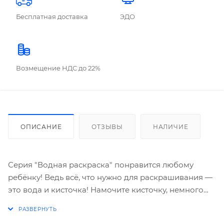
Бесплатная доставка
ЭДО
Возмещение НДС до 22%
ОПИСАНИЕ
ОТЗЫВЫ
НАЛИЧИЕ
Серия "Водная раскраска" понравится любому
ребёнку! Ведь всё, что нужно для раскрашивания —
это вода и кисточка! Намочите кисточку, немного
отожмите от избытка воды, проведите по рисунку и
картинки станут цветными! Раскраска состоит из 12