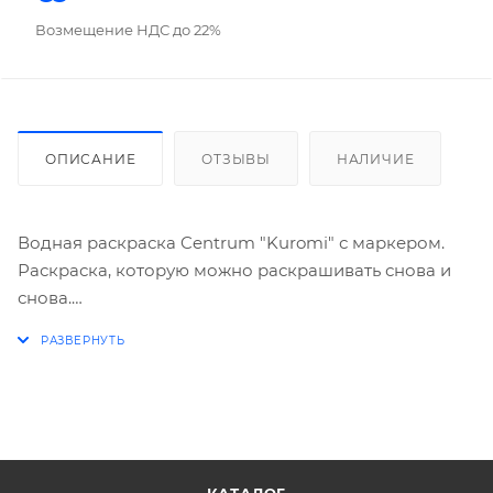
Возмещение НДС до 22%
ОПИСАНИЕ
ОТЗЫВЫ
НАЛИЧИЕ
Водная раскраска Centrum "Kuromi" с маркером.
Раскраска, которую можно раскрашивать снова и
снова.
Легкие и разнообразные иллюстрации, словно по
волшебству оживают, наполняясь цветом.
Достаточно маркера и воды. Извлеките из маркера
специальный резервуар и наполните его водой. Для
удобства, в раскраске имеется подробная
инструкция. Не обязательно соблюдать контурные
границы, краска не растечется. Рисуйте любым