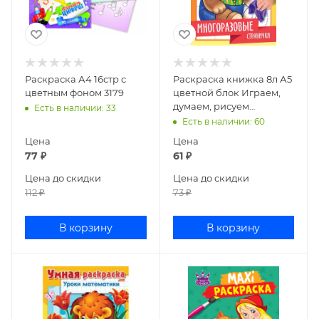
Раскраска А4 16стр с
Раскраска книжка 8л А5
цветным фоном 3179
цветной блок Играем,
думаем, рисуем
Есть в наличии
: 33
Медвежонок
Есть в наличии
: 60
4Рц5л_22341
Цена
Цена
77
₽
61
₽
Цена до скидки
Цена до скидки
112
₽
73
₽
В корзину
В корзину