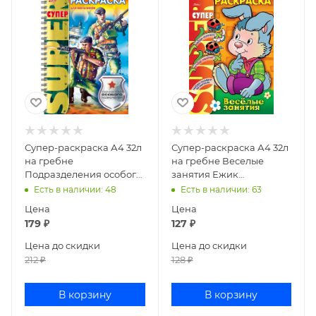
Супер-раскраска А4 32л
Супер-раскраска А4 32л
на гребне
на гребне Веселые
Подразделения особого
занятия Ежик
назначения
32Р4гр_06479
Есть в наличии
: 48
Есть в наличии
: 63
32Р4гр_18652
Цена
Цена
179
₽
127
₽
Цена до скидки
Цена до скидки
212
₽
128
₽
В корзину
В корзину