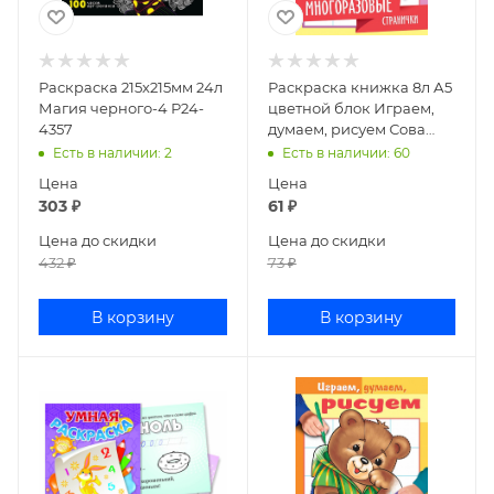
Раскраска 215х215мм 24л
Раскраска книжка 8л А5
Магия черного-4 Р24-
цветной блок Играем,
4357
думаем, рисуем Сова
4Рц5л_22342
Есть в наличии
: 2
Есть в наличии
: 60
Цена
Цена
303
₽
61
₽
Цена до скидки
Цена до скидки
432
₽
73
₽
В корзину
В корзину