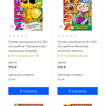
Супер-раскраска А4 32л
Супер-раскраска А4 32л
на гребне Прозрачные
на гребне Веселые
страницы Жираф
занятия Зайчик
32Р4гр_06201
32Р4гр_06478
Есть в наличии
: 39
Есть в наличии
: 62
Цена
Цена
179
₽
179
₽
Цена до скидки
Цена до скидки
212
₽
212
₽
В корзину
В корзину