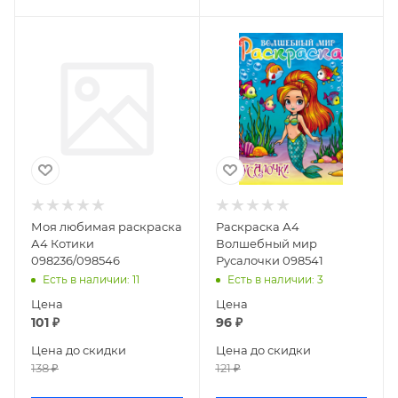
Моя любимая раскраска
Раскраска А4
А4 Котики
Волшебный мир
098236/098546
Русалочки 098541
Есть в наличии
: 11
Есть в наличии
: 3
Цена
Цена
101
₽
96
₽
Цена до скидки
Цена до скидки
138
₽
121
₽