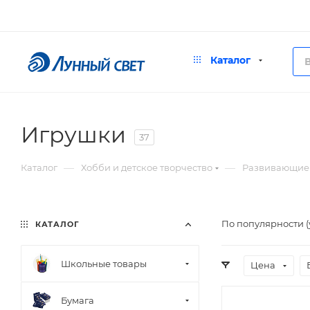
Каталог
Игрушки
37
—
—
Каталог
Хобби и детское творчество
Развивающие 
По популярности 
КАТАЛОГ
Школьные товары
Цена
Бумага