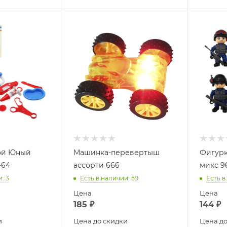
ой Юный
Машинка-перевертыш
Фигур
-64
ассорти 666
микс 9
и
: 3
Есть в наличии
: 59
Есть в
Цена
Цена
185
₽
144
₽
и
Цена до скидки
Цена до