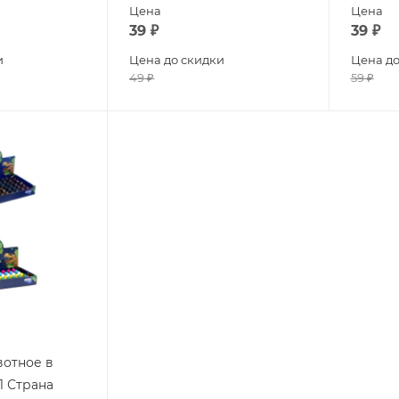
Цена
Цена
39
₽
39
₽
и
Цена до скидки
Цена до
49
₽
59
₽
отное в
 Страна