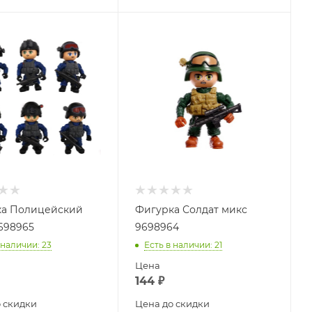
ка Полицейский
Фигурка Солдат микс
698965
9698964
 наличии
: 23
Есть в наличии
: 21
Цена
144
₽
 скидки
Цена до скидки