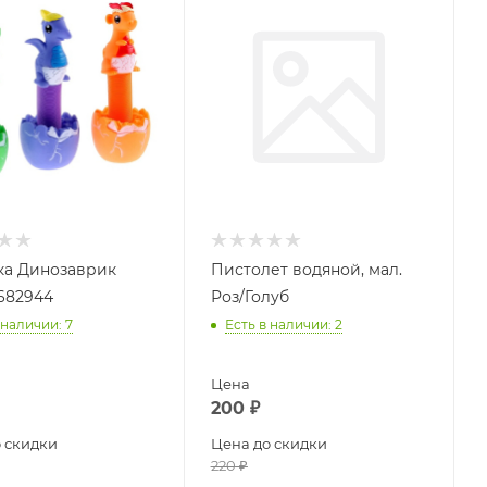
а Динозаврик
Пистолет водяной, мал.
682944
Роз/Голуб
 наличии
: 7
Есть в наличии
: 2
Цена
200
₽
 скидки
Цена до скидки
220
₽