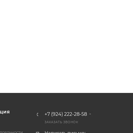
ЦИЯ
+7 (924) 222-28-58
ЗАКАЗАТЬ ЗВОНОК
лояльности
Написать письмо: