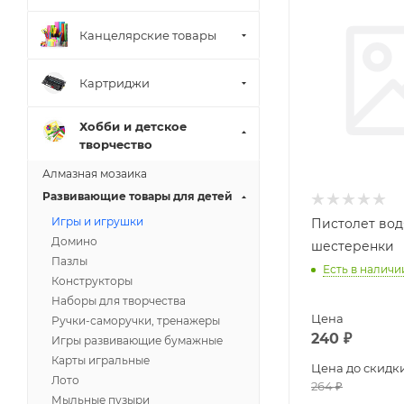
Канцелярские товары
Картриджи
Хобби и детское
творчество
Алмазная мозаика
Развивающие товары для детей
Игры и игрушки
Пистолет вод
Домино
шестеренки
Пазлы
Есть в наличи
Конструкторы
Наборы для творчества
Цена
Ручки-саморучки, тренажеры
240
₽
Игры развивающие бумажные
Карты игральные
Цена до скидк
Лото
264
₽
Мыльные пузыри