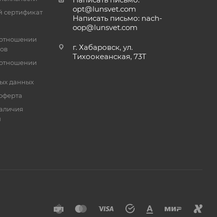
opt@lunsvet.com
 сертификат
Написать письмо: nach-
oop@lunsvet.com
 отношении
г. Хабаровск, ул.
лов
Тихоокеанская, 73Т
 отношении
ых данных
оферта
аличия
й