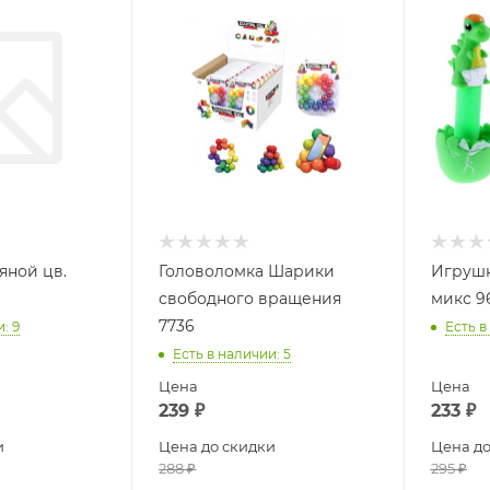
яной цв.
Головоломка Шарики
Игрушк
свободного вращения
микс 9
7736
и
: 9
Есть в
Есть в наличии
: 5
Цена
Цена
239
₽
233
₽
и
Цена до скидки
Цена до
288
₽
295
₽