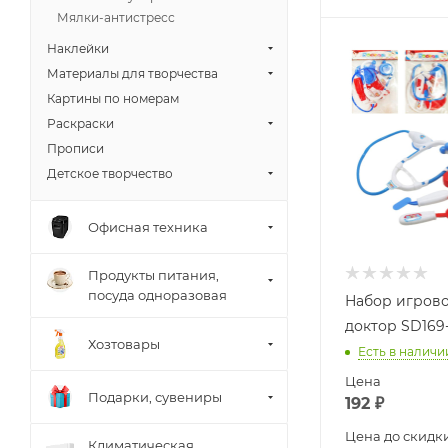
Мялки-антистресс
Наклейки
Материалы для творчества
Картины по номерам
Раскраски
Прописи
Детское творчество
Офисная техника
Продукты питания,
посуда одноразовая
Набор игров
доктор SD169
Хозтовары
Есть в наличи
Цена
Подарки, сувениры
192
₽
Цена до скидк
Климатическая