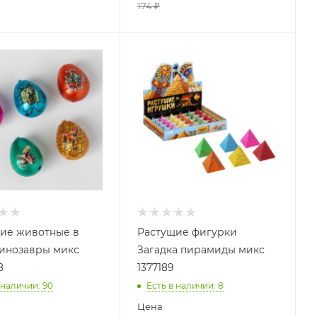
174
₽
ие животные в
Растущие фигурки
инозавры микс
Загадка пирамиды микс
8
1377189
 наличии
: 90
Есть в наличии
: 8
Цена