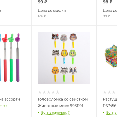
99
₽
98
₽
и
Цена до скидки
Цена до
120
₽
99
₽
а ассорти
Головоломка со свистком
Растущ
Животные микс 9931191
1167456
и
: 99
Есть в наличии
: 7
Есть в