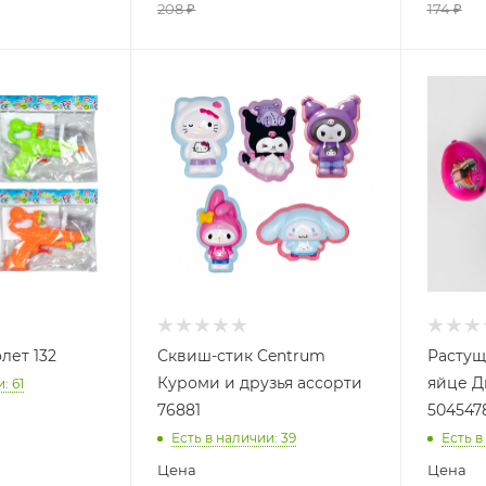
208
₽
174
₽
лет 132
Сквиш-стик Centrum
Растущ
Куроми и друзья ассорти
яйце Д
и
: 61
76881
504547
Есть в наличии
: 39
Есть в
Цена
Цена