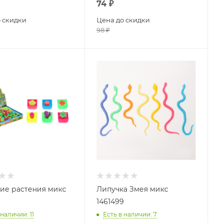
74
₽
 скидки
Цена до скидки
98
₽
ие растения микс
Липучка Змея микс
1461499
 наличии
: 11
Есть в наличии
: 7