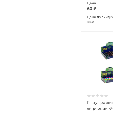
Цена
60
₽
Цена до скидк
99
₽
Растущее жив
яйце мини №1