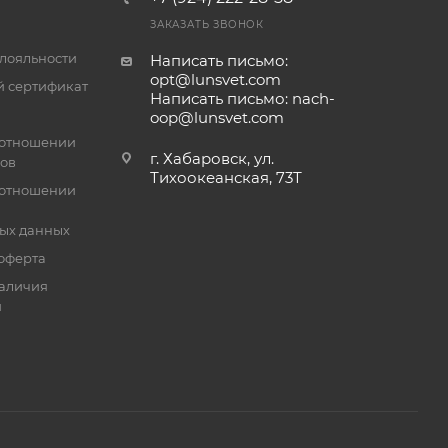
ЗАКАЗАТЬ ЗВОНОК
лояльности
Написать письмо:
opt@lunsvet.com
 сертификат
Написать письмо: nach-
oop@lunsvet.com
 отношении
г. Хабаровск, ул.
лов
Тихоокеанская, 73Т
 отношении
ых данных
оферта
аличия
й