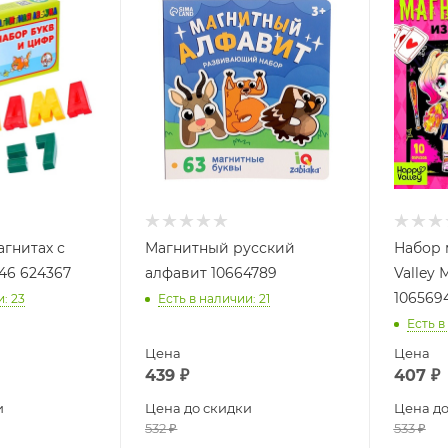
агнитах с
Магнитный русский
Набор 
46 624367
алфавит 10664789
Valley
106569
и
: 23
Есть в наличии
: 21
Есть в
Цена
Цена
439
₽
407
₽
и
Цена до скидки
Цена до
532
₽
533
₽