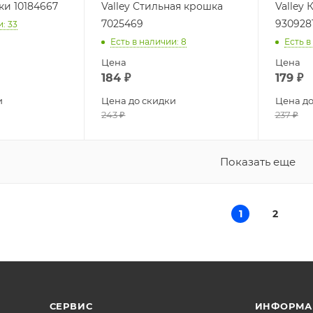
ки 10184667
Valley Стильная крошка
Valley
7025469
930928
и
: 33
Есть в наличии
: 8
Есть в
Цена
Цена
184
₽
179
₽
и
Цена до скидки
Цена до
243
₽
237
₽
Показать еще
1
2
СЕРВИС
ИНФОРМА