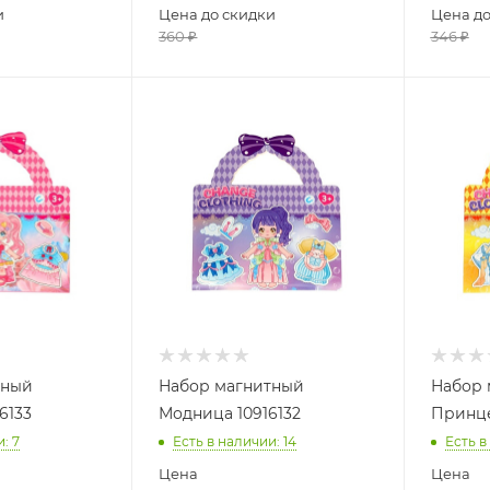
и
Цена до скидки
Цена до
360
₽
346
₽
тный
Набор магнитный
Набор 
6133
Модница 10916132
Принце
и
: 7
Есть в наличии
: 14
Есть в
Цена
Цена