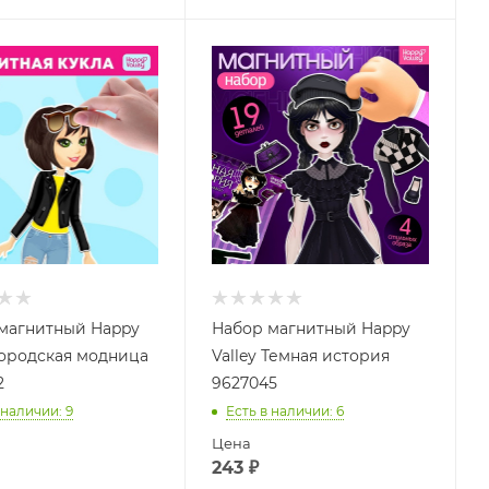
магнитный Happy
Набор магнитный Happy
 Городская модница
Valley Темная история
2
9627045
 наличии
: 9
Есть в наличии
: 6
Цена
243
₽