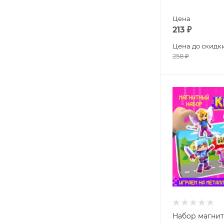
Цена
213
₽
Цена до скидк
258
₽
Набор магни