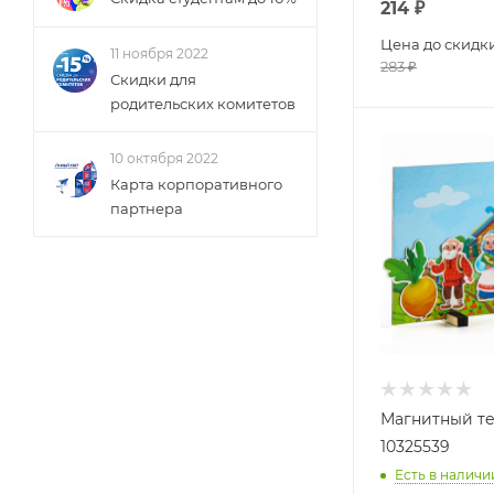
214
₽
Цена до скидк
11 ноября 2022
283
₽
Скидки для
родительских комитетов
10 октября 2022
Карта корпоративного
партнера
Магнитный те
10325539
Есть в наличи