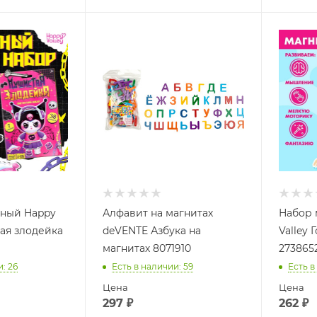
тный Happy
Алфавит на магнитах
Набор 
тая злодейка
deVENTE Азбука на
Valley
магнитах 8071910
273865
и
: 26
Есть в наличии
: 59
Есть в
Цена
Цена
297
₽
262
₽