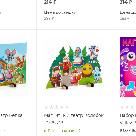
214
₽
214
₽
и
Цена до скидки
Цена до
283
₽
283
₽
атр Репка
Магнитный театр Колобок
Набор 
10325538
Valley
1025415
и
: 4
Есть в наличии
: 2