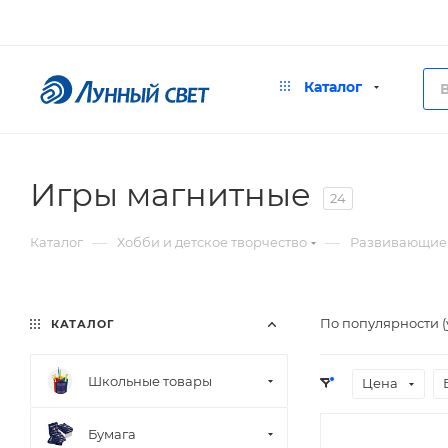
Каталог
Игры магнитные
24
—
—
Каталог
Хобби и детское творчество
Развивающие 
По популярности 
КАТАЛОГ
Школьные товары
Цена
Бумага