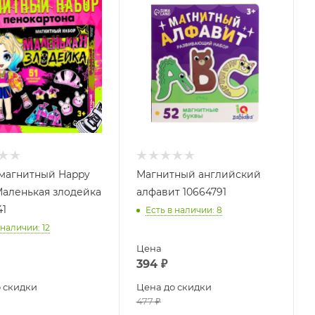
магнитный Happy
Магнитный английский
 Маленькая злодейка
алфавит 10664791
41
Есть в наличии
: 8
 наличии
: 12
Цена
394
₽
 скидки
Цена до скидки
477
₽