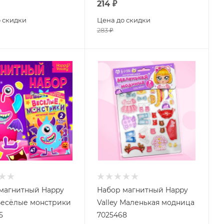
214
₽
 скидки
Цена до скидки
283
₽
магнитный Happy
Набор магнитный Happy
 Весёлые монстрики
Valley Маленькая модница
5
7025468