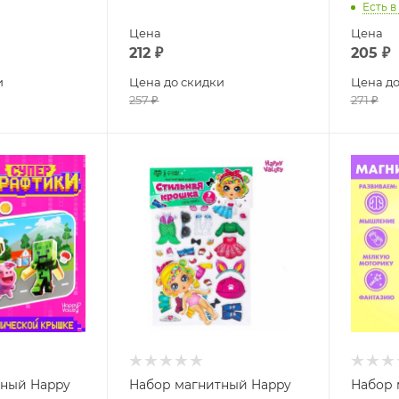
Есть в
Цена
Цена
212
₽
205
₽
и
Цена до скидки
Цена до
257
₽
271
₽
тный Happy
Набор магнитный Happy
Набор 