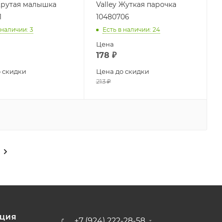
 Крутая малышка
Valley Жуткая парочка
1
10480706
 наличии
: 3
Есть в наличии
: 24
Цена
178
₽
 скидки
Цена до скидки
213
₽
ЦИЯ
+7 (924) 222-28-58