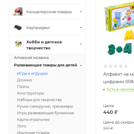
Канцелярские товары
Картриджи
Хобби и детское
творчество
Алмазная мозаика
Развивающие товары для детей
Игры и игрушки
Алфавит на м
Домино
цифрами 008
Пазлы
Есть в наличи
Конструкторы
Наборы для творчества
Цена
Ручки-саморучки, тренажеры
440
₽
Игры развивающие бумажные
Карты игральные
Цена до скидк
Лото
557
₽
Мыльные пузыри