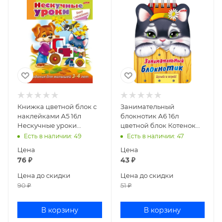
Книжка цветной блок с
Занимательный
наклейками А5 16л
блокнотик А6 16л
Нескучные уроки
цветной блок Котенок
Задания 16Кц5н_14244
16Кц6гр_15195
Есть в наличии
: 49
Есть в наличии
: 47
Цена
Цена
76
₽
43
₽
Цена до скидки
Цена до скидки
90
₽
51
₽
В корзину
В корзину