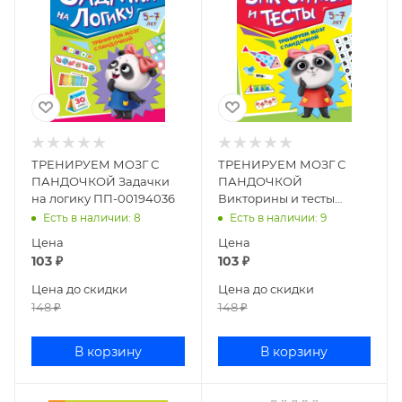
ТРЕНИРУЕМ МОЗГ С
ТРЕНИРУЕМ МОЗГ С
ПАНДОЧКОЙ Задачки
ПАНДОЧКОЙ
на логику ПП-00194036
Викторины и тесты
ПП-00194035
Есть в наличии
: 8
Есть в наличии
: 9
Цена
Цена
103
₽
103
₽
Цена до скидки
Цена до скидки
148
₽
148
₽
В корзину
В корзину