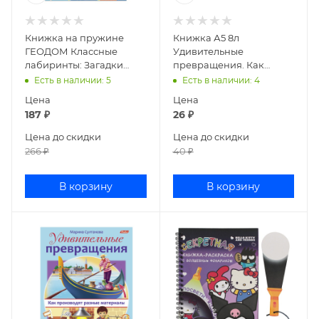
Книжка на пружине
Книжка А5 8л
ГЕОДОМ Классные
Удивительные
лабиринты: Загадки
превращения. Как
нашей родины России
производят продукты
Есть в наличии
: 5
Есть в наличии
: 4
питания 8Кц5_16268
Цена
Цена
187
₽
26
₽
Цена до скидки
Цена до скидки
266
₽
40
₽
В корзину
В корзину