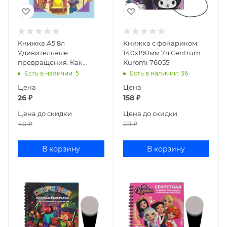
Книжка А5 8л
Книжка с фонариком
Удивительные
140х190мм 7л Centrum
превращения. Как
Kuromi 76055
производят разные
Есть в наличии
: 5
Есть в наличии
: 36
материалы 8Кц5_16270
Цена
Цена
26
₽
158
₽
Цена до скидки
Цена до скидки
40
₽
211
₽
В корзину
В корзину