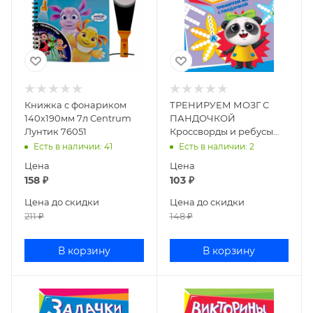
Книжка с фонариком
ТРЕНИРУЕМ МОЗГ С
140х190мм 7л Centrum
ПАНДОЧКОЙ
Лунтик 76051
Кроссворды и ребусы
ПП-0019438
Есть в наличии
: 41
Есть в наличии
: 2
Цена
Цена
158
₽
103
₽
Цена до скидки
Цена до скидки
211
₽
148
₽
В корзину
В корзину