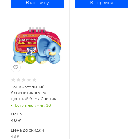
В корзину
В корзину
Занимательный
блокнотик А6 16л
цветной блок Слоник
16Кц6гр_14428
Есть в наличии
: 28
Цена
40
₽
Цена до скидки
43
₽