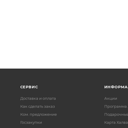
громко восклицает: "Миу-миу-миу"! и объявляется победи
СЕРВИС
ИНФОРМА
Доставка и оплата
Акции
Как сделать заказ
Программа 
Ком. предложение
Подарочный
Госзакупки
Карта Халва