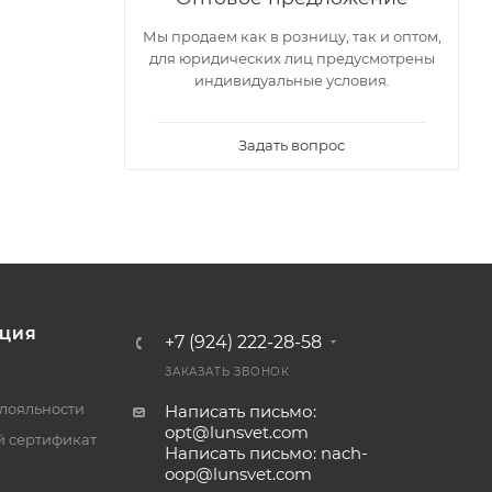
телем!
Мы продаем как в розницу, так и оптом,
для юридических лиц предусмотрены
индивидуальные условия.
Задать вопрос
ЦИЯ
+7 (924) 222-28-58
ЗАКАЗАТЬ ЗВОНОК
лояльности
Написать письмо:
opt@lunsvet.com
 сертификат
Написать письмо: nach-
oop@lunsvet.com