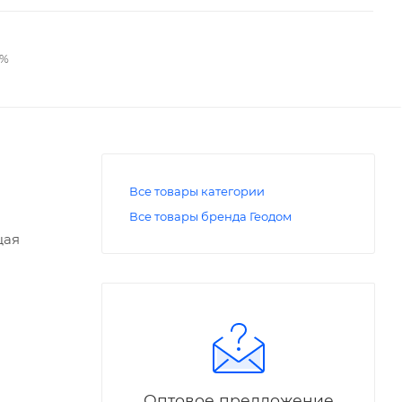
2%
Все товары категории
Все товары бренда Геодом
щая
 игры.
загадку.
получить
 на
 кто
Оптовое предложение