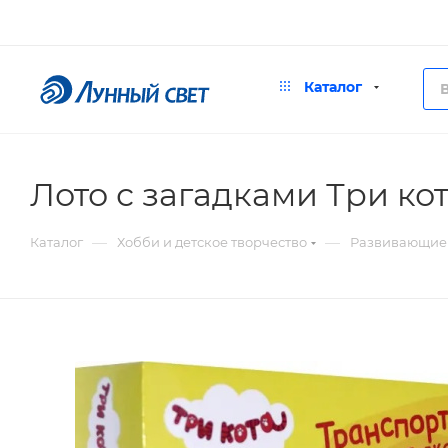
Каталог
Лото с загадками Три ко
—
—
Каталог
Хобби и детское творчество
Развивающие 