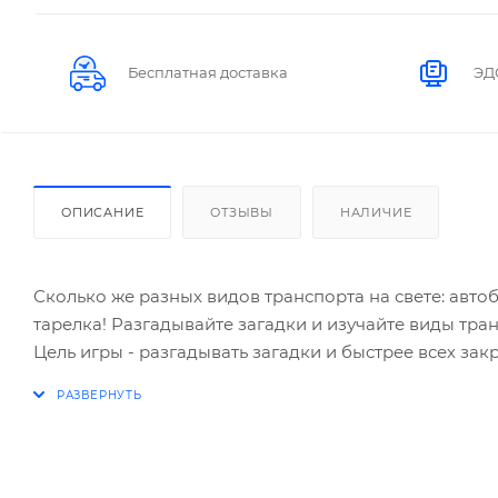
Бесплатная доставка
ЭД
ОПИСАНИЕ
ОТЗЫВЫ
НАЛИЧИЕ
Сколько же разных видов транспорта на свете: автоб
тарелка! Разгадывайте загадки и изучайте виды тра
Цель игры - разгадывать загадки и быстрее всех зак
Раздайте каждому игроку по одному планшету. Карт
Выберите ведущего. Ведущий достаёт из коробки по о
Если у игрока на планшете есть изображение, о котор
за это карточку у ведущего и положить ее на свой пл
победу уменьшаются. Ведущий кладёт карточку обрат