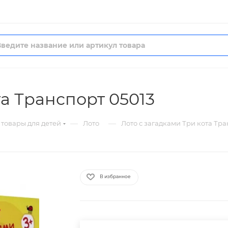
та Транспорт 05013
—
—
товары для детей
Лото
Лото с загадками Три кота Тра
В избранное