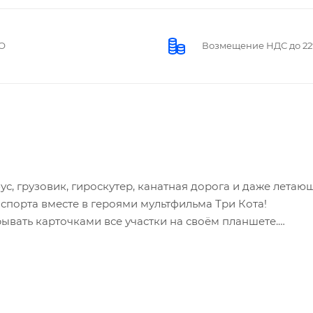
О
Возмещение НДС до 2
ус, грузовик, гироскутер, канатная дорога и даже летаю
нспорта вместе в героями мультфильма Три Кота!
рывать карточками все участки на своём планшете.
очки перемешайте и положите стопкой в коробку из-под
дной карточке и, не показывая её никому, вслух читает 
ом эта загадка, его задача - назвать правильный ответ, 
аншет. Если игрок не сумел разгадать загадку, его шансы
но в коробку из-под игры в самый низ стопки. Первый,