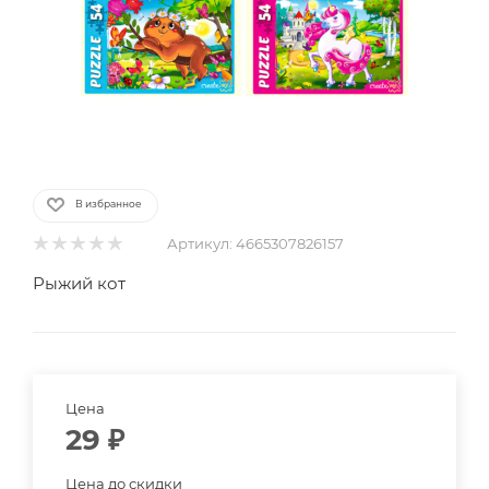
В избранное
Артикул:
4665307826157
Рыжий кот
Цена
29
₽
Цена до скидки