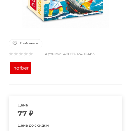
В избранное
Артикул:
4606782480465
Цена
77
₽
Цена до скидки