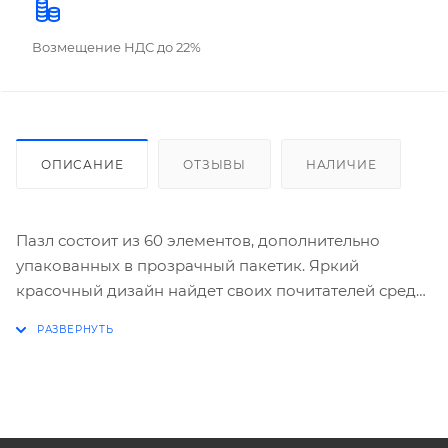
Возмещение НДС до 22%
ОПИСАНИЕ
ОТЗЫВЫ
НАЛИЧИЕ
Пазл состоит из 60 элементов, дополнительно
упакованных в прозрачный пакетик. Яркий
красочный дизайн найдет своих почитателей среди
детей дошкольного и младшего школьного
возраста. Размер готовой картины: 16,5х23 см.
Продукция соответствует стандартам качества и
награждена Знаком качества 'Лучшее детям' от
'Ростест-Москва'. Упаковка: картонная коробка с
клапаном в термоусадочную пленку. Размер: 9х9х4