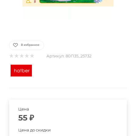
В избранное
Артикул:
80П35_25732
Цена
55
₽
Цена до скидки