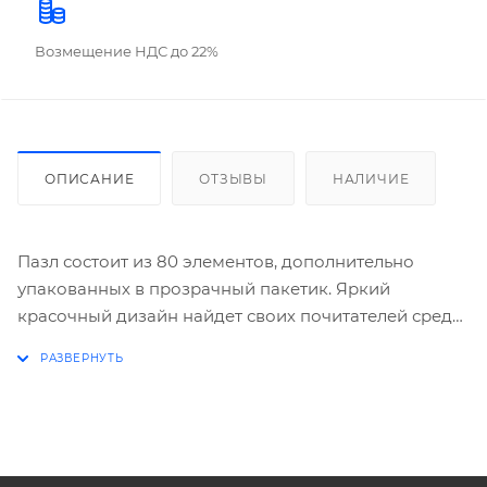
Возмещение НДС до 22%
ОПИСАНИЕ
ОТЗЫВЫ
НАЛИЧИЕ
Пазл состоит из 80 элементов, дополнительно
упакованных в прозрачный пакетик. Яркий
красочный дизайн найдет своих почитателей среди
детей дошкольного и младшего школьного
возраста. Размер готовой картины: 23х16,5 см.