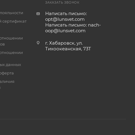
ЗАКАЗАТЬ ЗВОНОК
лояльности
Написать письмо:
opt@lunsvet.com
 сертификат
Написать письмо: nach-
oop@lunsvet.com
 отношении
г. Хабаровск, ул.
лов
Тихоокеанская, 73Т
 отношении
ых данных
оферта
аличия
й