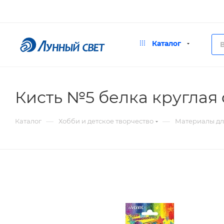
Каталог
Кисть №5 белка круглая
—
—
Каталог
Хобби и детское творчество
Материалы дл