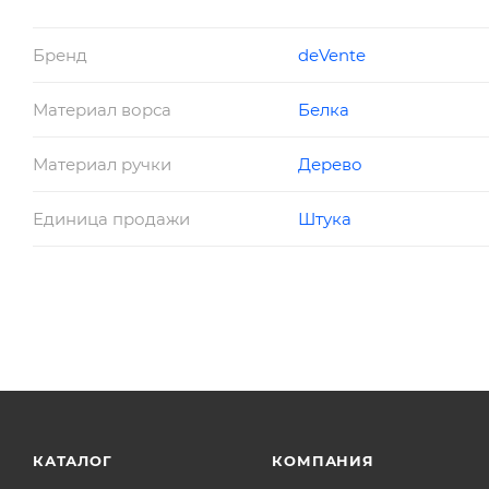
Серия: Cosmo
Бренд
deVente
Материал ворса
Белка
Материал ручки
Дерево
Единица продажи
Штука
КАТАЛОГ
КОМПАНИЯ