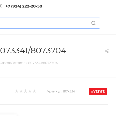
+7 (924) 222-28-58
073341/8073704
Cosmo/ Attomex 8073341/8073704
Артикул:
8073341