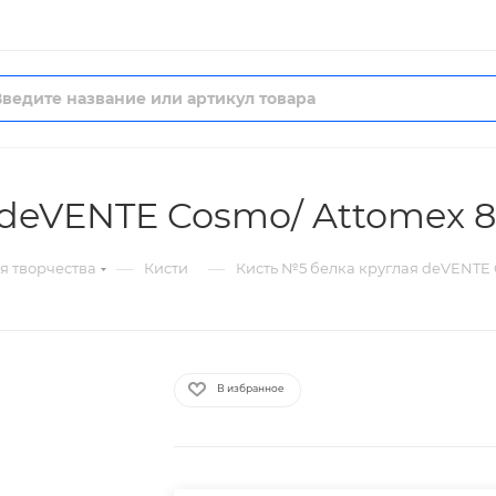
 deVENTE Cosmo/ Attomex 8
—
—
я творчества
Кисти
Кисть №5 белка круглая deVENTE 
В избранное