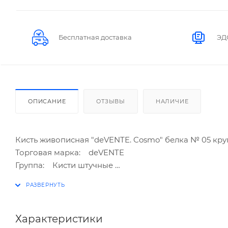
Бесплатная доставка
ЭД
ОПИСАНИЕ
ОТЗЫВЫ
НАЛИЧИЕ
Кисть живописная "deVENTE. Cosmo" белка № 05 кру
Торговая марка: deVENTE
Группа: Кисти штучные
Волос: белка
Размер: № 05
Сечение: круглое
Страна производитель: Китай
Характеристики