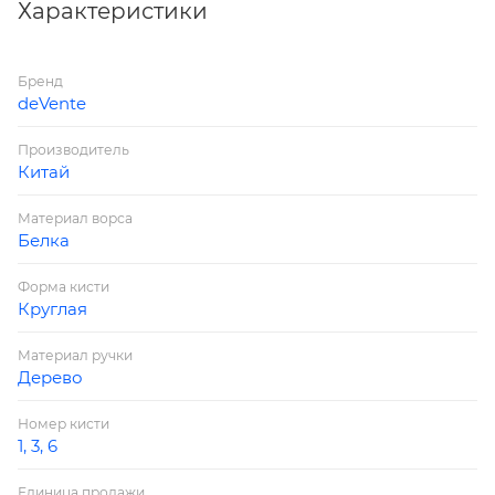
Сечение: круглое
Характеристики
Описание: деревянная ручка
Страна производитель: Китай
Бренд
Серия: Cosmo
deVente
Производитель
Китай
Материал ворса
Белка
Форма кисти
Круглая
Материал ручки
Дерево
Номер кисти
1, 3, 6
Единица продажи