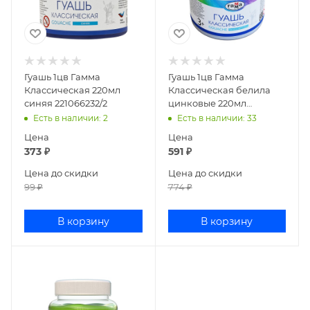
Гуашь 1цв Гамма
Гуашь 1цв Гамма
Классическая 220мл
Классическая белила
синяя 221066232/2
цинковые 220мл
221066222
Есть в наличии
: 2
Есть в наличии
: 33
Цена
Цена
373
₽
591
₽
Цена до скидки
Цена до скидки
99
₽
774
₽
В корзину
В корзину