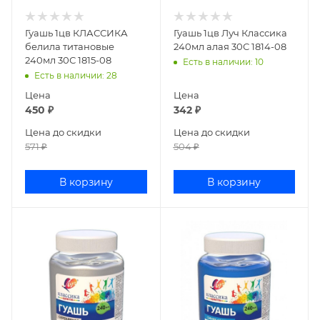
Гуашь 1цв КЛАССИКА
Гуашь 1цв Луч Классика
белила титановые
240мл алая 30С 1814-08
240мл 30С 1815-08
Есть в наличии
: 10
Есть в наличии
: 28
Цена
Цена
450
₽
342
₽
Цена до скидки
Цена до скидки
571
₽
504
₽
В корзину
В корзину