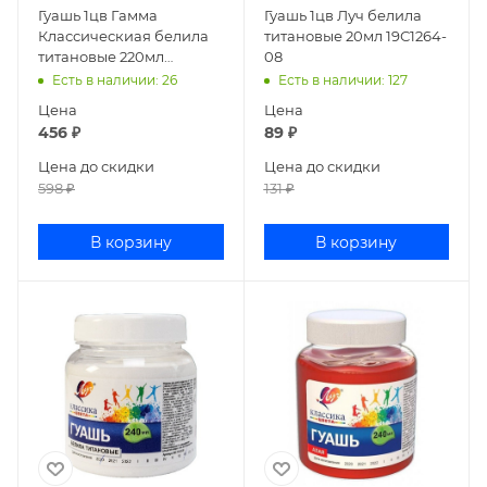
Гуашь 1цв Гамма
Гуашь 1цв Луч белила
Классическиая белила
титановые 20мл 19С1264-
титановые 220мл
08
221066221
Есть в наличии
: 26
Есть в наличии
: 127
Цена
Цена
456
₽
89
₽
Цена до скидки
Цена до скидки
598
₽
131
₽
В корзину
В корзину