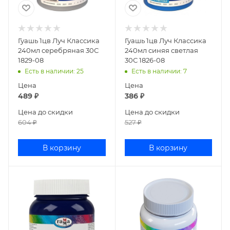
Гуашь 1цв Луч Классика
Гуашь 1цв Луч Классика
240мл серебряная 30С
240мл синяя светлая
1829-08
30С 1826-08
Есть в наличии
: 25
Есть в наличии
: 7
Цена
Цена
489
₽
386
₽
Цена до скидки
Цена до скидки
604
₽
527
₽
В корзину
В корзину