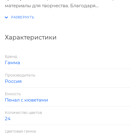
материалы для творчества. Благодаря
качественному прозрачному связующему цвета
акварели яркие, чистые и насыщенные. Краски
расположены на одной подложке, как на палитре
настоящего художника. Кисть ГАММА №2 из гривы
Характеристики
пони в наборе.
Бренд
Гамма
Производитель
Россия
Емкость
Пенал с кюветами
Количество цветов
24
Цветовая гамма