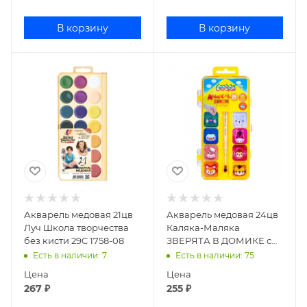
В корзину
В корзину
Акварель медовая 21цв
Акварель медовая 24цв
Луч Школа творчества
Каляка-Маляка
без кисти 29C 1758-08
ЗВЕРЯТА В ДОМИКЕ с
кистью АККМФ24ЕКД
Есть в наличии
: 7
Есть в наличии
: 75
Цена
Цена
267
₽
255
₽