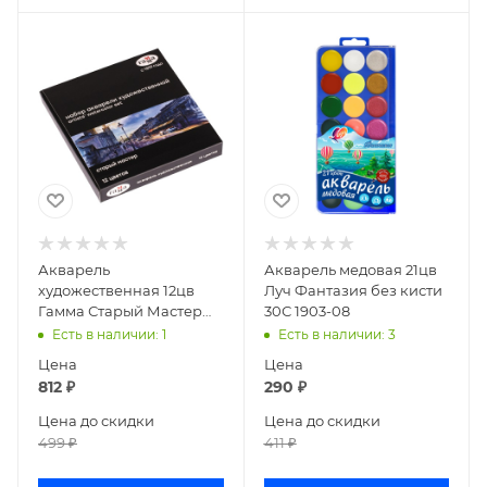
Акварель
Акварель медовая 21цв
художественная 12цв
Луч Фантазия без кисти
Гамма Старый Мастер
30С 1903-08
кюветы 2,6мл 20052021
Есть в наличии
: 1
Есть в наличии
: 3
Цена
Цена
812
₽
290
₽
Цена до скидки
Цена до скидки
499
₽
411
₽