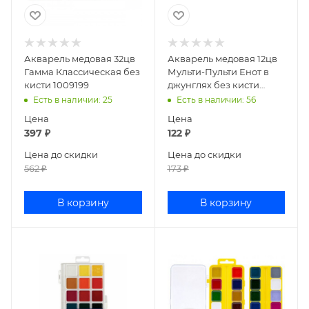
Акварель медовая 32цв
Акварель медовая 12цв
Гамма Классическая без
Мульти-Пульти Енот в
кисти 1009199
джунглях без кисти
АК_10698
Есть в наличии
: 25
Есть в наличии
: 56
Цена
Цена
397
₽
122
₽
Цена до скидки
Цена до скидки
562
₽
173
₽
В корзину
В корзину