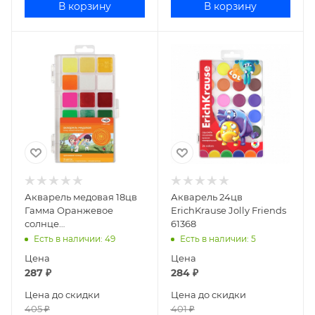
В корзину
В корзину
Акварель медовая 18цв
Акварель 24цв
Гамма Оранжевое
ErichKrause Jolly Friends
солнце
61368
(6перл+6флуор+6классич)
Есть в наличии
: 49
Есть в наличии
: 5
без кисти 120320212
Цена
Цена
287
₽
284
₽
Цена до скидки
Цена до скидки
405
₽
401
₽