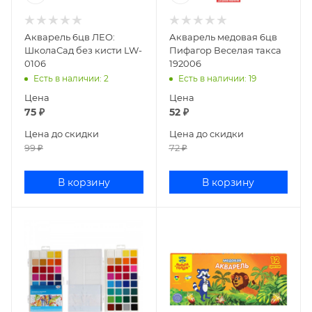
Акварель 6цв ЛЕО:
Акварель медовая 6цв
ШколаСад без кисти LW-
Пифагор Веселая такса
0106
192006
Есть в наличии
: 2
Есть в наличии
: 19
Цена
Цена
75
₽
52
₽
Цена до скидки
Цена до скидки
99
₽
72
₽
В корзину
В корзину