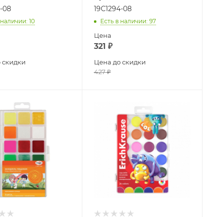
-08
19С1294-08
 наличии
: 10
Есть в наличии
: 97
Цена
321
₽
 скидки
Цена до скидки
427
₽