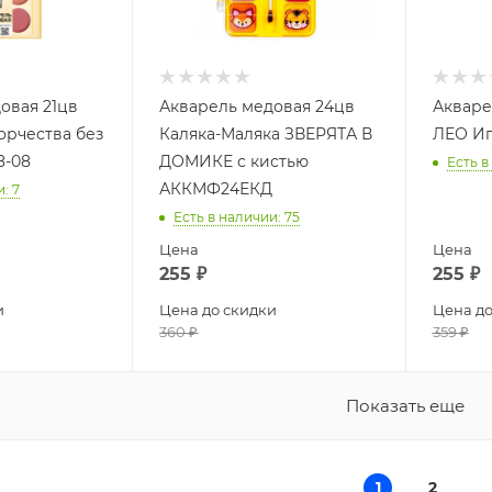
овая 21цв
Акварель медовая 24цв
Акваре
орчества без
Каляка-Маляка ЗВЕРЯТА В
ЛЕО Иг
8-08
ДОМИКЕ с кистью
Есть в
АККМФ24ЕКД
и
: 7
Есть в наличии
: 75
Цена
Цена
255
₽
255
₽
и
Цена до скидки
Цена до
360
₽
359
₽
Показать еще
1
2