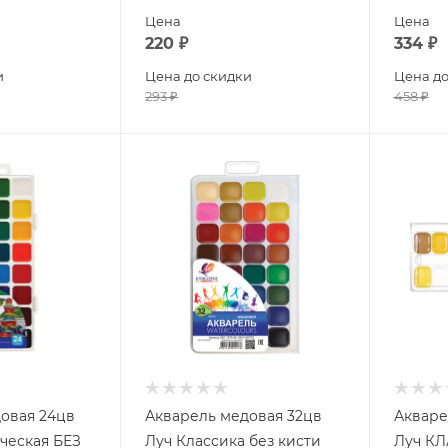
Цена
Цена
220
₽
334
₽
и
Цена до скидки
Цена до
293
₽
458
₽
овая 24цв
Акварель медовая 32цв
Акваре
ческая БЕЗ
Луч Классика без кисти
Луч КЛАССИ