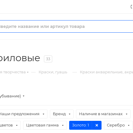
криловые
33
—
—
я творчества
Краски, гуашь
Краски акварельные, ак
(убывание)
Наши предложения
Бренд
Наличие в магазинах
цветов
Цветовая гамма
Золото
: 1
Серебро