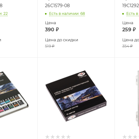
8
26С1579-08
19С1292
и
: 22
Есть в наличии
: 68
Есть в
Цена
Цена
390
₽
259
₽
и
Цена до скидки
Цена до
519
₽
354
₽