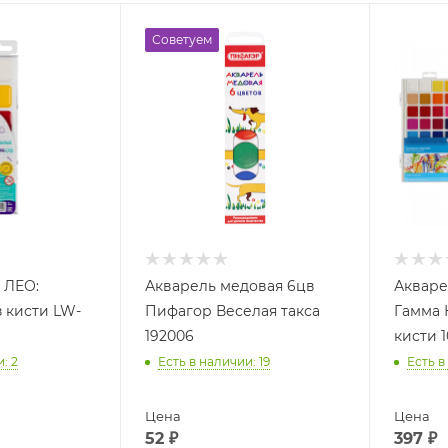
Советуем
 ЛЕО:
Акварель медовая 6цв
Акваре
 кисти LW-
Пифагор Веселая такса
Гамма 
192006
кисти 
и
: 2
Есть в наличии
: 19
Есть в
Цена
Цена
52
₽
397
₽