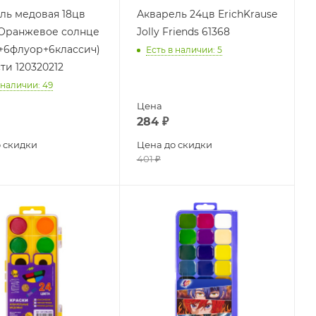
ль медовая 18цв
Акварель 24цв ErichKrause
Оранжевое солнце
Jolly Friends 61368
+6флуор+6классич)
Есть в наличии
: 5
ти 120320212
 наличии
: 49
Цена
284
₽
 скидки
Цена до скидки
401
₽