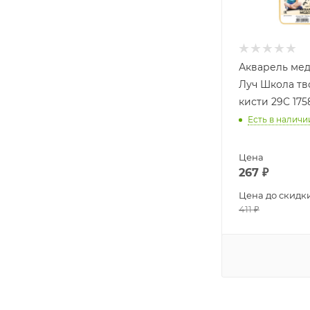
Акварель мед
Луч Школа тв
кисти 29C 175
Есть в наличи
Цена
267
₽
Цена до скидк
411
₽