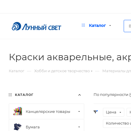
Каталог
Краски акварельные, а
—
—
Каталог
Хобби и детское творчество
Материалы дл
По популярности 
КАТАЛОГ
Канцелярские товары
Цена
Количество 
Бумага