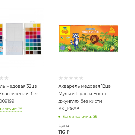
ль медовая 32цв
Акварель медовая 12цв
Классическая без
Мульти-Пульти Енот в
1009199
джунглях без кисти
АК_10698
 наличии
: 25
Есть в наличии
: 56
Цена
116
₽