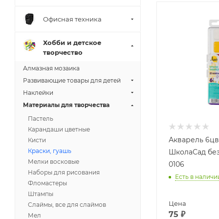
Офисная техника
Хобби и детское
творчество
Алмазная мозаика
Развивающие товары для детей
Наклейки
Материалы для творчества
Пастель
Карандаши цветные
Акварель 6цв
Кисти
Краски, гуашь
ШколаСад без
Мелки восковые
0106
Наборы для рисования
Есть в наличи
Фломастеры
Штампы
Цена
Слаймы, все для слаймов
75
₽
Мел