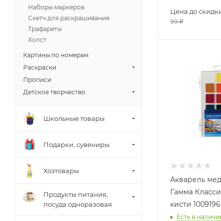
Наборы маркеров
Цена до скидк
Скетч для раскрашивания
99
₽
Трафареты
Холст
Картины по номерам
Раскраски
Прописи
Детское творчество
Школьные товары
Подарки, сувениры
Хозтовары
Акварель мед
Гамма Класси
Продукты питания,
кисти 1009196
посуда одноразовая
Есть в наличи