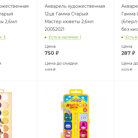
ожественная
Акварель художественная
Акваре
Старый
12цв Гамма Старый
Гамма 
ы 2,6мл
Мастер кюветы 2,6мл
(6перл
20052021
без кис
и
: 3
Есть в наличии
: 1
Есть в
Цена
Цена
750
₽
287
₽
и
Цена до скидки
Цена до
499
₽
405
₽