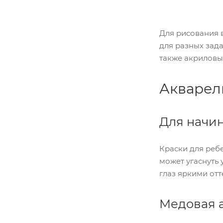
Для рисования 
для разных зада
также акриловы
Акварел
Для начи
Краски для ребе
может угаснуть 
глаз яркими отт
Медовая а