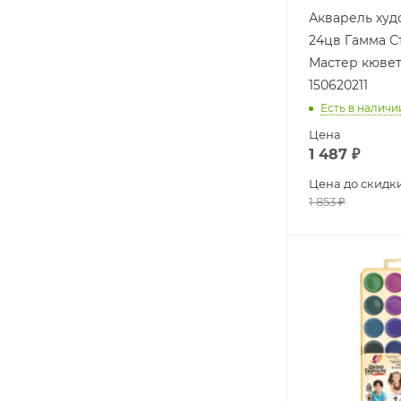
Акварель худ
24цв Гамма 
Мастер кювет
150620211
Есть в наличи
Цена
1 487
₽
Цена до скидк
1 853
₽