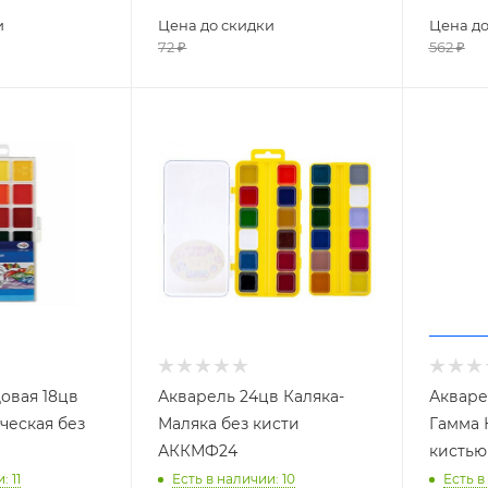
и
Цена до скидки
Цена до
72
₽
562
₽
овая 18цв
Акварель 24цв Каляка-
Акваре
ческая без
Маляка без кисти
Гамма 
АККМФ24
кистью 
и
: 11
Есть в наличии
: 10
Есть в