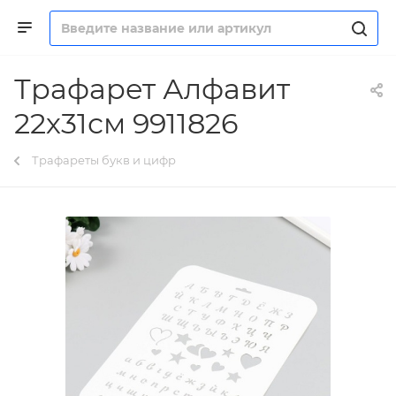
Трафарет Алфавит
22х31см 9911826
Трафареты букв и цифр