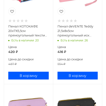
Пенал КОТОКАФЕ
Пенал deVENTE Teddy
20х7Х5,5см
21,5x8x5см
прямоугольный текстиль
прямоугольный иск
71962
кожа розовый 7029587
Есть в наличии
: 20
Есть в наличии
: 26
Цена
Цена
420
₽
416
₽
Цена до скидки
Цена до скидки
487
₽
554
₽
В корзину
В корзину