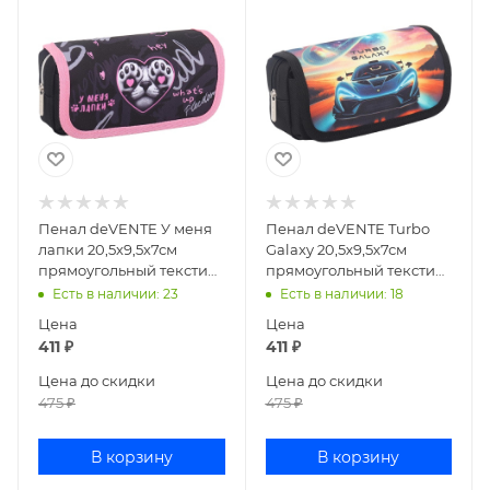
Пенал deVENTE У меня
Пенал deVENTE Turbo
лапки 20,5x9,5х7см
Galaxy 20,5x9,5х7см
прямоугольный текстиль
прямоугольный текстиль
7020607
7020606
Есть в наличии
: 23
Есть в наличии
: 18
Цена
Цена
411
₽
411
₽
Цена до скидки
Цена до скидки
475
₽
475
₽
В корзину
В корзину