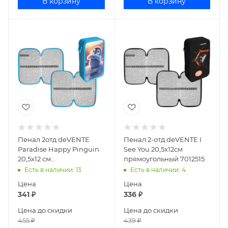
В корзину
В корзину
Пенал 2отд deVENTE
Пенал 2-отд deVENTE I
Paradise Happy Pinguin
See You 20,5х12см
20,5х12 см
прямоугольный 7012515
прямоугольный 7012507
Есть в наличии
: 13
Есть в наличии
: 4
Цена
Цена
341
₽
336
₽
Цена до скидки
Цена до скидки
455
₽
439
₽