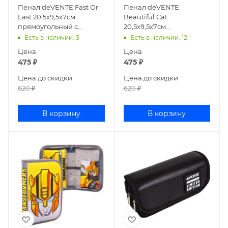
Пенал deVENTE Fast Or
Пенал deVENTE
Last 20,5x9,5x7см
Beautiful Cat
прямоугольный с
20,5x9,5x7см
карманом текстиль
прямоугольный с
Есть в наличии
: 3
Есть в наличии
: 12
7020501
карманом текстиль
Цена
Цена
7020500
475
₽
475
₽
Цена до скидки
Цена до скидки
620
₽
620
₽
В корзину
В корзину