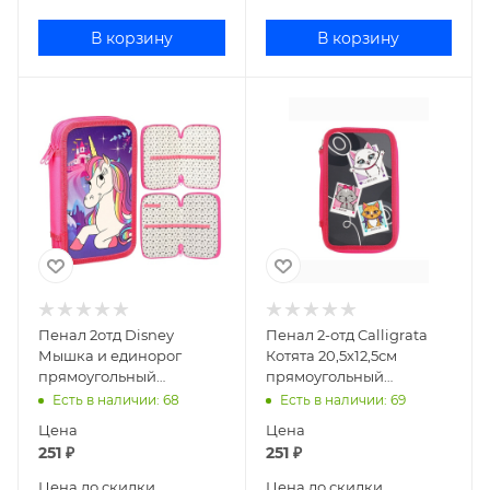
В корзину
В корзину
Пенал 2отд Disney
Пенал 2-отд Calligrata
Мышка и единорог
Котята 20,5х12,5см
прямоугольный
прямоугольный
ламинированный
ламинированный
Есть в наличии
: 68
Есть в наличии
: 69
картон 9399274
картон 9308175
Цена
Цена
251
₽
251
₽
Цена до скидки
Цена до скидки