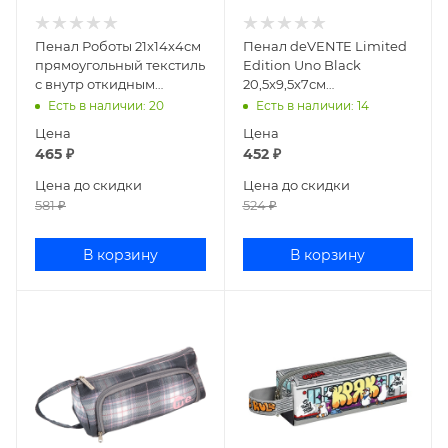
Пенал Роботы 21x14х4см
Пенал deVENTE Limited
прямоугольный текстиль
Edition Uno Black
с внутр откидным
20,5x9,5x7см
карманом 7584959
прямоугольный текстиль
Есть в наличии
: 20
Есть в наличии
: 14
7029484
Цена
Цена
465
₽
452
₽
Цена до скидки
Цена до скидки
581
₽
524
₽
В корзину
В корзину