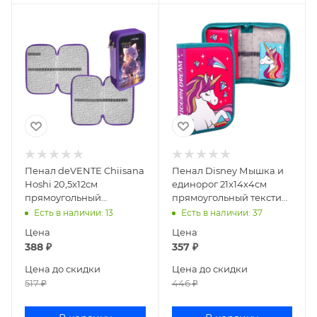
Пенал deVENTE Chiisana
Пенал Disney Мышка и
Hoshi 20,5x12см
единорог 21x14х4см
прямоугольный
прямоугольный текстиль
ламинированный
с внутр откидным
Есть в наличии
: 13
Есть в наличии
: 37
картон 7012512
карманом 7584958
Цена
Цена
388
₽
357
₽
Цена до скидки
Цена до скидки
517
₽
446
₽