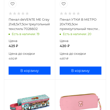
Пенал deVENTE ME Gray
Пенал УТКИ В МЕТРО
21x8,5x7,5см треугольный
20х7Х5,5см
текстиль 7026602
прямоугольный текстиль
71963
Есть в наличии
: 19
Есть в наличии
: 20
Цена
Цена
425
₽
420
₽
Цена до скидки
Цена до скидки
492
₽
487
₽
В корзину
В корзину