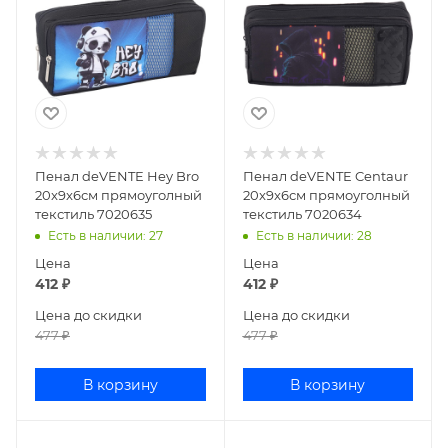
Пенал deVENTE Hey Bro
Пенал deVENTE Centaur
20x9x6см прямоуголный
20x9x6см прямоуголный
текстиль 7020635
текстиль 7020634
Есть в наличии
: 27
Есть в наличии
: 28
Цена
Цена
412
₽
412
₽
Цена до скидки
Цена до скидки
477
₽
477
₽
В корзину
В корзину