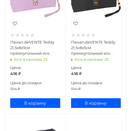
Пенал deVENTE Teddy
Пенал deVENTE Teddy
21,5x8x5см
21,5x8x5см
прямоугольный иск
прямоугольный иск
кожа сиреневый
кожа черный 7029585
Есть в наличии
: 22
Есть в наличии
: 20
7029586
Цена
Цена
416
₽
416
₽
Цена до скидки
Цена до скидки
554
₽
554
₽
В корзину
В корзину