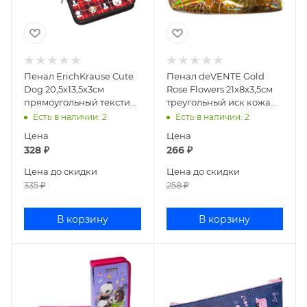
Пенал ErichKrause Cute
Пенал deVENTE Gold
Dog 20,5х13,5х3см
Rose Flowers 21x8x3,5см
прямоугольный текстиль
треугольный иск кожа
52547
7026963
Есть в наличии
: 2
Есть в наличии
: 2
Цена
Цена
328
₽
266
₽
Цена до скидки
Цена до скидки
335
₽
258
₽
В корзину
В корзину