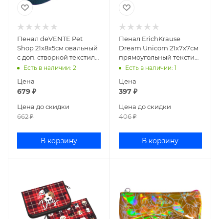
Пенал deVENTE Pet
Пенал ErichKrause
Shop 21x8x5см овальный
Dream Unicorn 21x7x7см
с доп. створкой текстиль
прямоугольный текстиль
7023243
48483
Есть в наличии
: 2
Есть в наличии
: 1
Цена
Цена
679
₽
397
₽
Цена до скидки
Цена до скидки
662
₽
406
₽
В корзину
В корзину