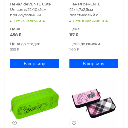
Пенал deVENTE Cute
Пенал deVENTE
Unicorns 22x10x5см
22x4,7x2,5см
прямоугольный
пластиковый с
силиконовый 7025253
линейкой ассорти
Есть в наличии
: 4
Есть в наличии
: 104
8090600
Цена
Цена
458
₽
117
₽
Цена до скидки
Цена до скидки
555
₽
140
₽
В корзину
В корзину