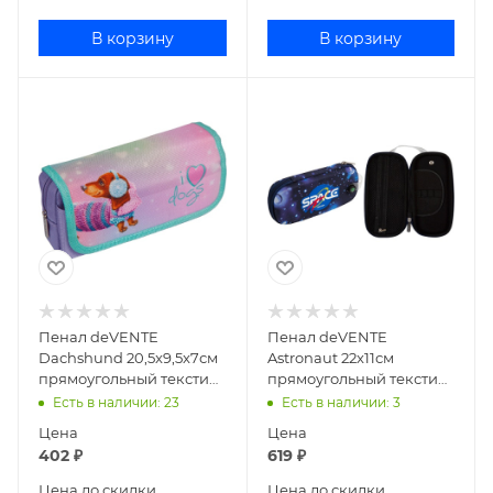
В корзину
В корзину
Пенал deVENTE
Пенал deVENTE
Dachshund 20,5x9,5x7см
Astronaut 22x11см
прямоугольный текстиль
прямоугольный текстиль
7020317
7010348
Есть в наличии
: 23
Есть в наличии
: 3
Цена
Цена
402
₽
619
₽
Цена до скидки
Цена до скидки