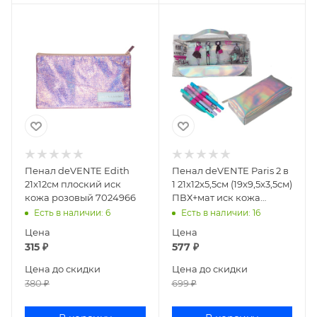
Пенал deVENTE Edith
Пенал deVENTE Paris 2 в
21x12см плоский иск
1 21x12x5,5см (19x9,5x3,5см)
кожа розовый 7024966
ПВХ+мат иск кожа
7025283
Есть в наличии
: 6
Есть в наличии
: 16
Цена
Цена
315
₽
577
₽
Цена до скидки
Цена до скидки
380
₽
699
₽