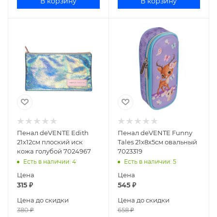
В корзину
В корзину
Пенал deVENTE Edith
Пенал deVENTE Funny
21x12см плоский иск
Tales 21x8x5см овальный
кожа голубой 7024967
7023319
Есть в наличии
: 4
Есть в наличии
: 5
Цена
Цена
315
₽
545
₽
Цена до скидки
Цена до скидки
380
₽
658
₽