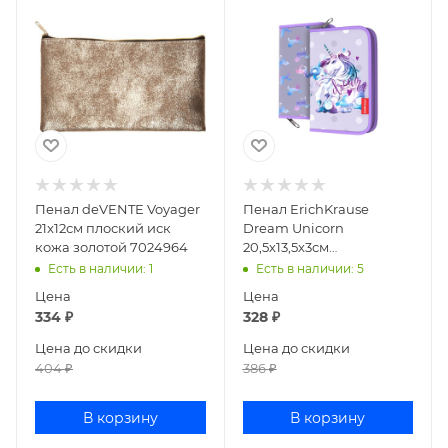
Пенал deVENTE Voyager
Пенал ErichKrause
21x12см плоский иск
Dream Unicorn
кожа золотой 7024964
20,5х13,5х3см
прямоугольный текстиль
Есть в наличии
: 1
Есть в наличии
: 5
48487
Цена
Цена
334
₽
328
₽
Цена до скидки
Цена до скидки
404
₽
386
₽
В корзину
В корзину