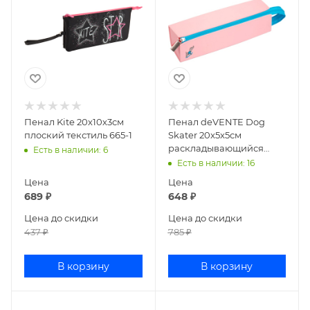
Пенал Kite 20х10х3см
Пенал deVENTE Dog
плоский текстиль 665-1
Skater 20x5x5см
раскладывающийся
Есть в наличии
: 6
силикон розовый
Есть в наличии
: 16
7025244
Цена
Цена
689
₽
648
₽
Цена до скидки
Цена до скидки
437
₽
785
₽
В корзину
В корзину