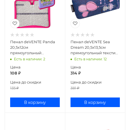
Пенал deVENTE Panda
Пенал deVENTE Sea
20,5x12см
Dream 20,5x13,5см
прямоугольный
прямоугольный текстиль
ламинированный
7010141
Есть в наличии
: 2
Есть в наличии
: 12
картон 7015200
Цена
Цена
108
₽
314
₽
Цена до скидки
Цена до скидки
135
₽
381
₽
В корзину
В корзину