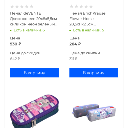
Пенал deVENTE
Пенал ErichKrause
Длинношеее 20x8x5,5см
Flower Horse
силикон неон зеленый
20,5х11х2,5см
7025237
прямоугольный текстиль
Есть в наличии
: 6
Есть в наличии
: 5
48498
Цена
Цена
530
₽
264
₽
Цена до скидки
Цена до скидки
642
₽
311
₽
В корзину
В корзину