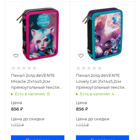
Пенал 2отд deVENTE
Пенал 2отд deVENTE
Miracle 21x14x5,2см
Lovely Cat 21x14x5,2см
прямоугольный текстиль
прямоугольный текстиль
7012410
7012414
Есть в наличии
: 15
Есть в наличии
: 4
Цена
Цена
856
₽
856
₽
Цена до скидки
Цена до скидки
1 033
₽
1 033
₽