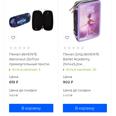
Пенал deVENTE
Пенал 2отд deVENTE
Astronaut 22x11см
Ballet Academy
прямоугольный текстиль
21x14x5,2см
7010348
прямоугольный 7012500
Есть в наличии
: 3
Есть в наличии
: 20
Цена
Цена
619
₽
902
₽
Цена до скидки
Цена до скидки
747
₽
1 117
₽
В корзину
В корзину