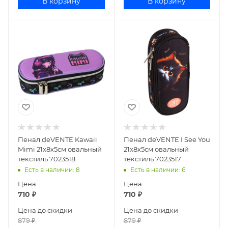
В корзину
В корзину
Пенал deVENTE Kawaii
Пенал deVENTE I See You
Mimi 21x8x5см овальный
21x8x5см овальный
текстиль 7023518
текстиль 7023517
Есть в наличии
: 8
Есть в наличии
: 6
Цена
Цена
710
₽
710
₽
Цена до скидки
Цена до скидки
879
₽
879
₽