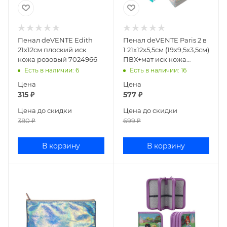
Пенал deVENTE Edith
Пенал deVENTE Paris 2 в
21x12см плоский иск
1 21x12x5,5см (19x9,5x3,5см)
кожа розовый 7024966
ПВХ+мат иск кожа
7025283
Есть в наличии
: 6
Есть в наличии
: 16
Цена
Цена
315
₽
577
₽
Цена до скидки
Цена до скидки
380
₽
699
₽
В корзину
В корзину