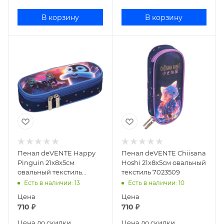
В корзину
В корзину
Пенал deVENTE Happy
Пенал deVENTE Chiisana
Pinguin 21x8x5см
Hoshi 21x8x5см овальный
овальный текстиль
текстиль 7023509
7023513
Есть в наличии
: 13
Есть в наличии
: 10
Цена
Цена
710
₽
710
₽
Цена до скидки
Цена до скидки