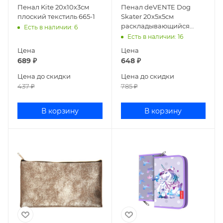
Пенал Kite 20х10х3см
Пенал deVENTE Dog
плоский текстиль 665-1
Skater 20x5x5см
раскладывающийся
Есть в наличии
: 6
силикон розовый
Есть в наличии
: 16
7025244
Цена
Цена
689
₽
648
₽
Цена до скидки
Цена до скидки
437
₽
785
₽
В корзину
В корзину