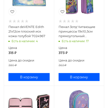
Пенал deVENTE Edith
Пенал 3отд Читающие
21x12см плоский иск
принцессы 19х10,5см
кожа голубой 7024967
прямоугольный
ламинированный
Есть в наличии
: 4
Есть в наличии
: 17
картон ПН-0466
Цена
Цена
315
₽
373
₽
Цена до скидки
Цена до скидки
380
₽
363
₽
В корзину
В корзину