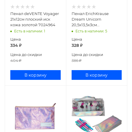
Пенал deVENTE Voyager
Пенал ErichKrause
21x12см плоский иск
Dream Unicorn
кожа золотой 7024964
20,5х13,5х3см
прямоугольный текстиль
Есть в наличии
: 1
Есть в наличии
: 5
48487
Цена
Цена
334
₽
328
₽
Цена до скидки
Цена до скидки
404
₽
386
₽
В корзину
В корзину