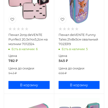
Пенал 2отд deVENTE
Пенал deVENTE Funny
Purrfect 20,5x14x5,2см на
Tales 21x8x5см овальный
молнии 7012324
7023319
Есть в наличии
: 6
Есть в наличии
: 5
Цена
Цена
782
₽
545
₽
Цена до скидки
Цена до скидки
943
₽
658
₽
В корзину
В корзину