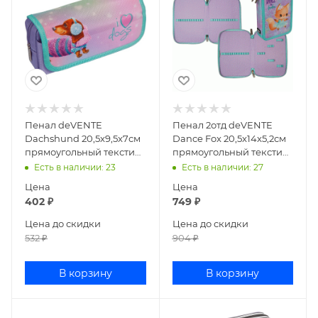
Пенал deVENTE
Пенал 2отд deVENTE
Dachshund 20,5x9,5x7см
Dance Fox 20,5x14x5,2см
прямоугольный текстиль
прямоугольный текстиль
7020317
7012315
Есть в наличии
: 23
Есть в наличии
: 27
Цена
Цена
402
₽
749
₽
Цена до скидки
Цена до скидки
532
₽
904
₽
В корзину
В корзину