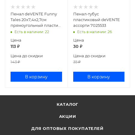
Пенал deVENTE Funny
Пенал-тубус
Tales 20x7,4х2,7см
пластиковый deVENTE
прямоугольный пластик
ассорти 7025533
7025423
Есть в наличии
: 22
Есть в наличии
: 26
Цена
Цена
113
₽
30
₽
Цена до скидки
Цена до скидки
143
₽
35
₽
В корзину
В корзину
КАТАЛОГ
АКЦИИ
ДЛЯ ОПТОВЫХ ПОКУПАТЕЛЕЙ