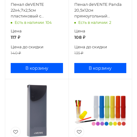
Пенал deVENTE
Пенал deVENTE Panda
22x4,7x2,5см
20,5x12см
пластиковый с
прямоугольный
линейкой ассорти
ламинированный
Есть в наличии
: 104
Есть в наличии
: 2
8090600
картон 7015200
Цена
Цена
117
₽
108
₽
Цена до скидки
Цена до скидки
140
₽
135
₽
В корзину
В корзину