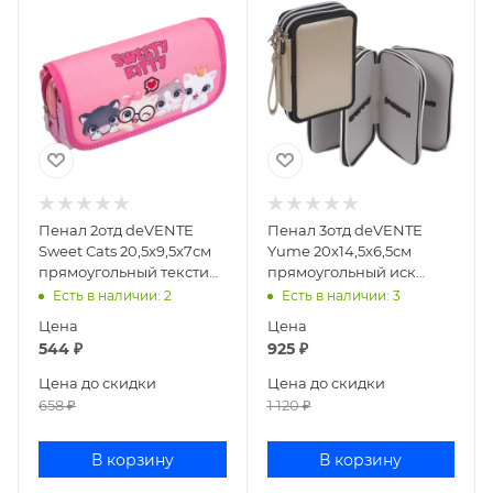
Пенал 2отд deVENTE
Пенал 3отд deVENTE
Sweet Cats 20,5x9,5x7см
Yume 20x14,5x6,5см
прямоугольный текстиль
прямоугольный иск
7025294
кожа 7013094
Есть в наличии
: 2
Есть в наличии
: 3
Цена
Цена
544
₽
925
₽
Цена до скидки
Цена до скидки
658
₽
1 120
₽
В корзину
В корзину