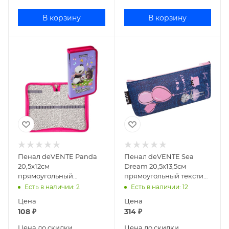
В корзину
В корзину
Пенал deVENTE Panda
Пенал deVENTE Sea
20,5x12см
Dream 20,5x13,5см
прямоугольный
прямоугольный текстиль
ламинированный
7010141
Есть в наличии
: 2
Есть в наличии
: 12
картон 7015200
Цена
Цена
108
₽
314
₽
Цена до скидки
Цена до скидки