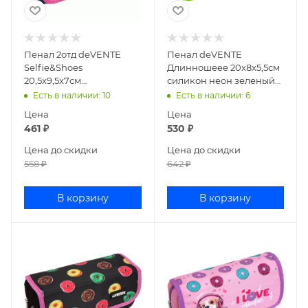
Пенал 2отд deVENTE
Пенал deVENTE
Selfie&Shoes
Длинношеее 20x8x5,5см
20,5x9,5x7см
силикон неон зеленый
прямоугольный текстиль
7025237
Есть в наличии
: 10
Есть в наличии
: 6
7025290
Цена
Цена
461
₽
530
₽
Цена до скидки
Цена до скидки
558
₽
642
₽
В корзину
В корзину