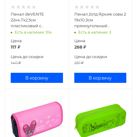
Пенал deVENTE
Пенал 2отд Яркие совы 2
22x4,7x2,5см
19х10,5см
пластиковый с
прямоугольный
линейкой ассорти
ламинированный
Есть в наличии
: 104
Есть в наличии
: 3
8090600
картон ПН-5937
Цена
Цена
117
₽
268
₽
Цена до скидки
Цена до скидки
140
₽
261
₽
В корзину
В корзину