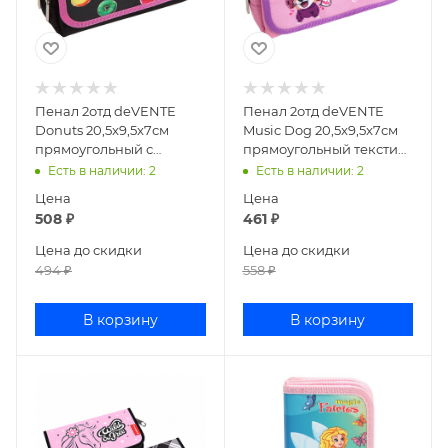
Пенал 2отд deVENTE
Пенал 2отд deVENTE
Donuts 20,5x9,5x7см
Music Dog 20,5x9,5x7см
прямоугольный с
прямоугольный текстиль
карманом текстиль
7025296
Есть в наличии
: 2
Есть в наличии
: 2
7029206
Цена
Цена
508
₽
461
₽
Цена до скидки
Цена до скидки
494
₽
558
₽
В корзину
В корзину