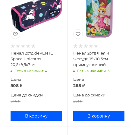
Пенал 2отд deVENTE
Пенал 2отд Фея и
Space Unicorns
желуди 19х10,5см
20,5x9,5x7см
прямоугольный
прямоугольный с
ламинированный
Есть в наличии
: 4
Есть в наличии
: 3
карманом текстиль
картон ПН-0458
Цена
Цена
7029207
508
₽
268
₽
Цена до скидки
Цена до скидки
614
₽
261
₽
В корзину
В корзину