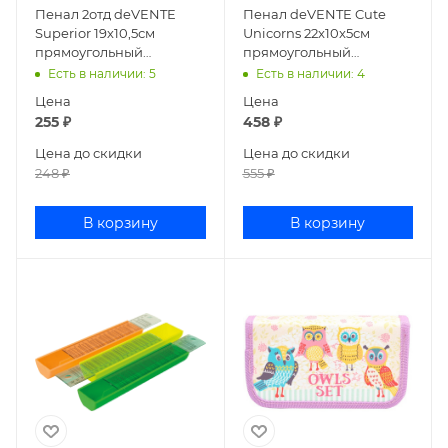
Пенал 2отд deVENTE
Пенал deVENTE Cute
Superior 19х10,5см
Unicorns 22x10x5см
прямоугольный
прямоугольный
ламинированный
силиконовый 7025253
Есть в наличии
: 5
Есть в наличии
: 4
картон 7012875
Цена
Цена
255
₽
458
₽
Цена до скидки
Цена до скидки
248
₽
555
₽
В корзину
В корзину