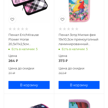
Пенал ErichKrause
Пенал 3отд Милая фея
Flower Horse
19х10,5см прямоуголный
20,5х11х2,5см
ламинированный
прямоугольный текстиль
картон ПН-5952
Есть в наличии
: 5
Есть в наличии
: 5
48498
Цена
Цена
264
₽
373
₽
Цена до скидки
Цена до скидки
311
₽
363
₽
В корзину
В корзину