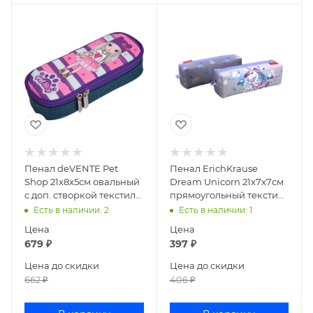
Пенал deVENTE Pet
Пенал ErichKrause
Shop 21x8x5см овальный
Dream Unicorn 21x7x7см
с доп. створкой текстиль
прямоугольный текстиль
7023243
48483
Есть в наличии
: 2
Есть в наличии
: 1
Цена
Цена
679
₽
397
₽
Цена до скидки
Цена до скидки
662
₽
406
₽