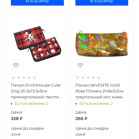
В корзину
В корзину
Пенал ErichKrause Cute
Пенал deVENTE Gold
Dog 20,5х13,5х3см
Rose Flowers 21x8x3,5см
прямоугольный текстиль
треугольный иск кожа
52547
7026963
Есть в наличии
: 2
Есть в наличии
: 2
Цена
Цена
328
₽
266
₽
Цена до скидки
Цена до скидки
335
₽
258
₽