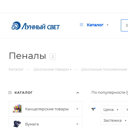
Каталог
Пеналы
2
—
—
Каталог
Школьные товары
Школьные письменные
По популярности 
КАТАЛОГ
Канцелярские товары
Цена
Застежка
Бумага