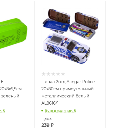
TE
Пенал 2отд Alingar Police
0x8x5,5см
20х80см прямоугольный
 зеленый
металлический белый
AL8616/1
и
: 6
Есть в наличии
: 6
Цена
239
₽