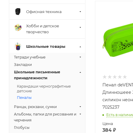
Офисная техника
Хобби и детское
творчество
Школьные товары
Тетради учебные
Закладки
Школьные письменные
принадлежности
Пенал deVEN
Карандаши чернографитные
детские
Длинношеее 2
Пеналы
силикон неон
Ранцы, рюкзаки, сумки
7025237
Альбомы, папки для рисования и
Есть в наличи
черчения
Цена
Глобусы
384
₽