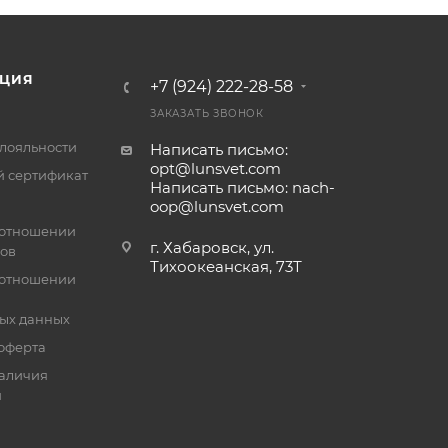
ЦИЯ
+7 (924) 222-28-58
ЗАКАЗАТЬ ЗВОНОК
лояльности
Написать письмо:
opt@lunsvet.com
 сертификат
Написать письмо: nach-
oop@lunsvet.com
 отношении
г. Хабаровск, ул.
лов
Тихоокеанская, 73Т
 отношении
ых данных
оферта
аличия
й