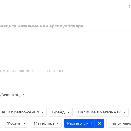
—
 принадлежности
Пеналы
(убывание)
Наши предложения
Бренд
Наличие в магазинах
Форма
Материал
Размер, см
: 1
Наполнен