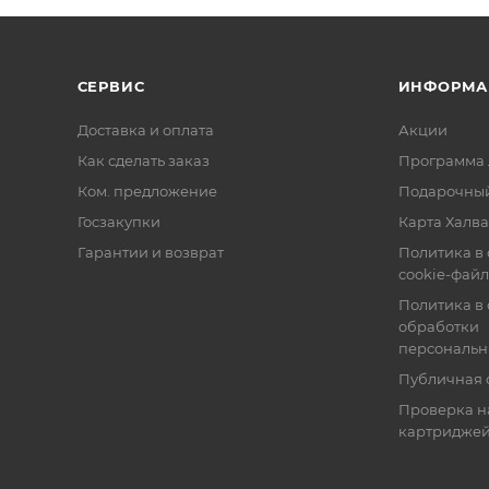
СЕРВИС
ИНФОРМА
Доставка и оплата
Акции
Как сделать заказ
Программа 
Ком. предложение
Подарочный
Госзакупки
Карта Халва
Гарантии и возврат
Политика в
cookie-фай
Политика в
обработки
персональн
Публичная 
Проверка н
картридже