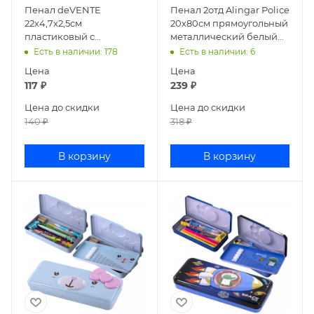
Пенал deVENTE
Пенал 2отд Alingar Police
22x4,7x2,5см
20х80см прямоугольный
пластиковый с
металлический белый
линейкой ассорти
AL8616/1
Есть в наличии
: 178
Есть в наличии
: 6
8090600
Цена
Цена
117
₽
239
₽
Цена до скидки
Цена до скидки
140
₽
318
₽
В корзину
В корзину