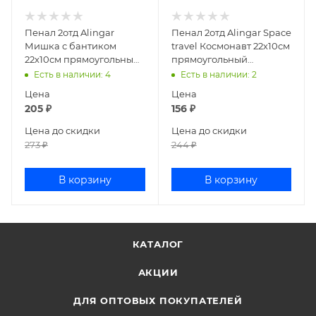
Пенал 2отд Alingar
Пенал 2отд Alingar Space
Мишка с бантиком
travel Космонавт 22х10см
22х10см прямоугольный
прямоугольный
металлический AL8621/1
металлический голубой
Есть в наличии
: 4
Есть в наличии
: 2
AL8620
Цена
Цена
205
₽
156
₽
Цена до скидки
Цена до скидки
273
₽
244
₽
В корзину
В корзину
КАТАЛОГ
АКЦИИ
ДЛЯ ОПТОВЫХ ПОКУПАТЕЛЕЙ