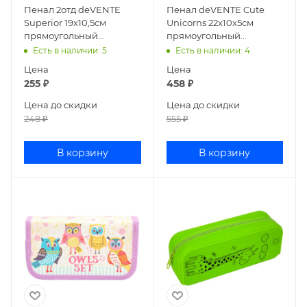
Пенал 2отд deVENTE
Пенал deVENTE Cute
Superior 19х10,5см
Unicorns 22x10x5см
прямоугольный
прямоугольный
ламинированный
силиконовый 7025253
Есть в наличии
: 5
Есть в наличии
: 4
картон 7012875
Цена
Цена
255
₽
458
₽
Цена до скидки
Цена до скидки
248
₽
555
₽
В корзину
В корзину