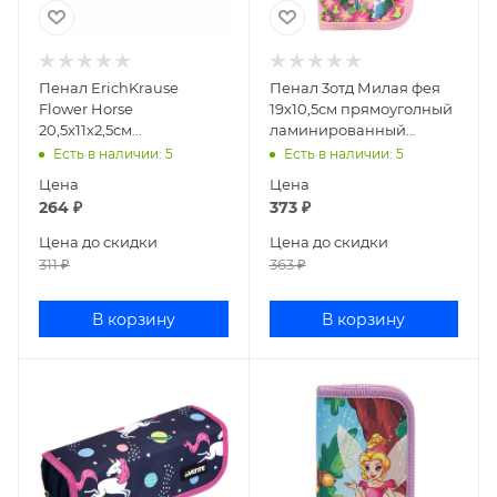
Пенал ErichKrause
Пенал 3отд Милая фея
Flower Horse
19х10,5см прямоуголный
20,5х11х2,5см
ламинированный
прямоугольный текстиль
картон ПН-5952
Есть в наличии
: 5
Есть в наличии
: 5
48498
Цена
Цена
264
₽
373
₽
Цена до скидки
Цена до скидки
311
₽
363
₽
В корзину
В корзину