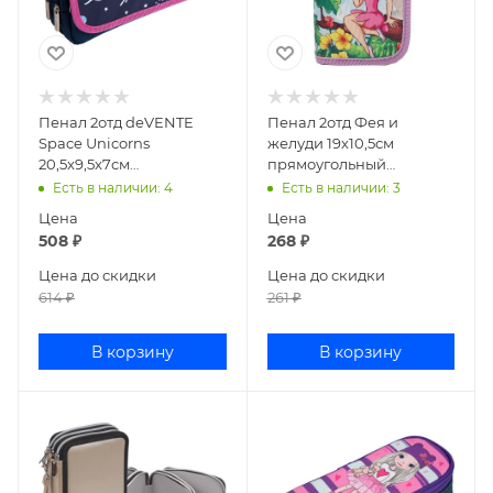
Пенал 2отд deVENTE
Пенал 2отд Фея и
Space Unicorns
желуди 19х10,5см
20,5x9,5x7см
прямоугольный
прямоугольный с
ламинированный
Есть в наличии
: 4
Есть в наличии
: 3
карманом текстиль
картон ПН-0458
Цена
Цена
7029207
508
₽
268
₽
Цена до скидки
Цена до скидки
614
₽
261
₽
В корзину
В корзину