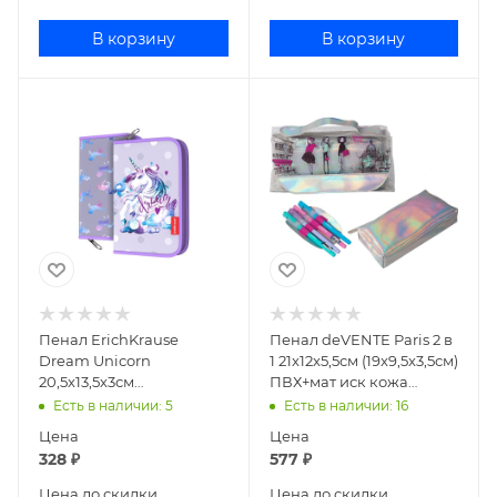
В корзину
В корзину
Пенал ErichKrause
Пенал deVENTE Paris 2 в
Dream Unicorn
1 21x12x5,5см (19x9,5x3,5см)
20,5х13,5х3см
ПВХ+мат иск кожа
прямоугольный текстиль
7025283
Есть в наличии
: 5
Есть в наличии
: 16
48487
Цена
Цена
328
₽
577
₽
Цена до скидки
Цена до скидки