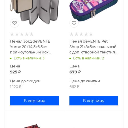
Пенал 3отд deVENTE
Пенал deVENTE Pet
Yume 20x14,5x6,5см
Shop 21x8x5см овальный
прямоугольный иск
с доп. створкой текстиль
кожа 7013094
7023243
Есть в наличии
: 3
Есть в наличии
: 2
Цена
Цена
925
₽
679
₽
Цена до скидки
Цена до скидки
1 120
₽
662
₽
В корзину
В корзину