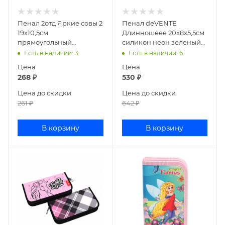
Пенал 2отд Яркие совы 2
Пенал deVENTE
19х10,5см
Длинношеее 20x8x5,5см
прямоугольный
силикон неон зеленый
ламинированный
7025237
Есть в наличии
: 3
Есть в наличии
: 6
картон ПН-5937
Цена
Цена
268
₽
530
₽
Цена до скидки
Цена до скидки
261
₽
642
₽
В корзину
В корзину