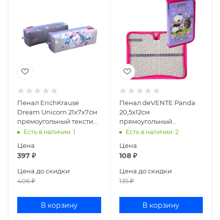
Пенал ErichKrause
Пенал deVENTE Panda
Dream Unicorn 21x7x7см
20,5x12см
прямоугольный текстиль
прямоугольный
48483
ламинированный
Есть в наличии
: 1
Есть в наличии
: 2
картон 7015200
Цена
Цена
397
₽
108
₽
Цена до скидки
Цена до скидки
406
₽
135
₽
В корзину
В корзину