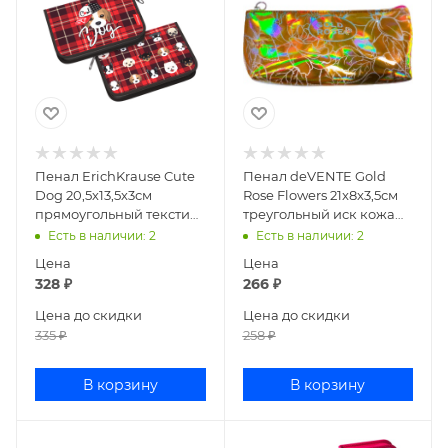
Пенал ErichKrause Cute
Пенал deVENTE Gold
Dog 20,5х13,5х3см
Rose Flowers 21x8x3,5см
прямоугольный текстиль
треугольный иск кожа
52547
7026963
Есть в наличии
: 2
Есть в наличии
: 2
Цена
Цена
328
₽
266
₽
Цена до скидки
Цена до скидки
335
₽
258
₽
В корзину
В корзину