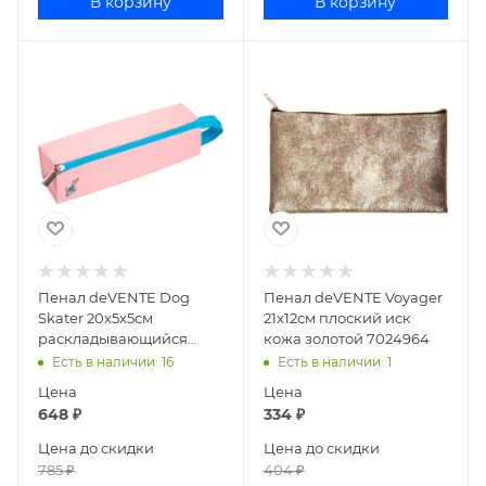
В корзину
В корзину
Пенал deVENTE Dog
Пенал deVENTE Voyager
Skater 20x5x5см
21x12см плоский иск
раскладывающийся
кожа золотой 7024964
силикон розовый
Есть в наличии
: 16
Есть в наличии
: 1
7025244
Цена
Цена
648
₽
334
₽
Цена до скидки
Цена до скидки
785
₽
404
₽