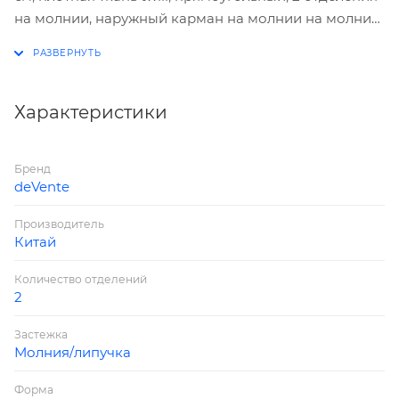
на молнии, наружный карман на молнии на молнии,
с верхней створкой на липучке, текстильный,
аппликация из каучука.
Характеристики
Бренд
deVente
Производитель
Китай
Количество отделений
2
Застежка
Молния/липучка
Форма