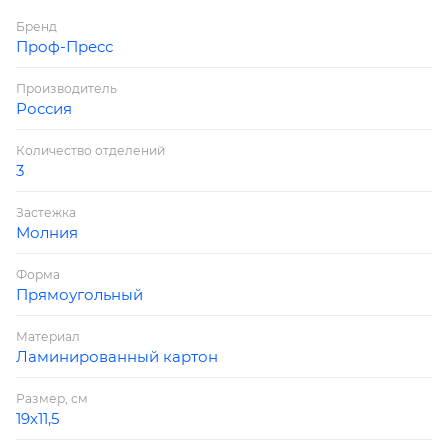
картинка привлечет внимание не только
Бренд
обладателя аксессуара, но и аго сверстников.
Проф-Пресс
Размер: 190х115мм
Производитель
Россия
Количество отделений
3
Застежка
Молния
Форма
Прямоугольный
Материал
Ламинированный картон
Размер, см
19х11,5