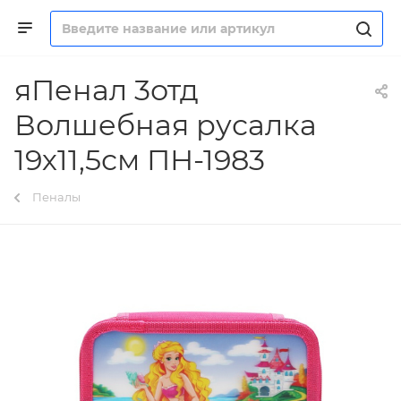
яПенал 3отд
Волшебная русалка
19х11,5см ПН-1983
Пеналы