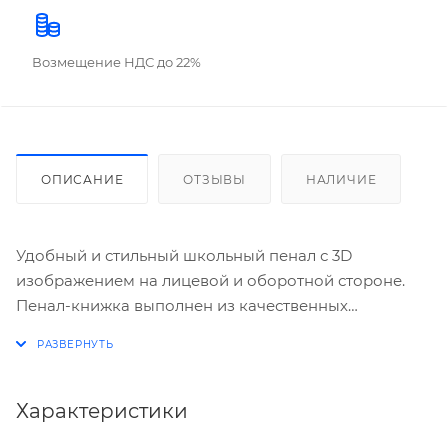
Возмещение НДС до 22%
ОПИСАНИЕ
ОТЗЫВЫ
НАЛИЧИЕ
Удобный и стильный школьный пенал с 3D
изображением на лицевой и оборотной стороне.
Пенал-книжка выполнен из качественных
износостойких материалов, имеет три
вместительных секции где с легкостью разместятся
все необходимые письменные и чертежные
принадлежности. Благодаря вшитых эластичных
Характеристики
держателей все будет надежно закреплено. 3D