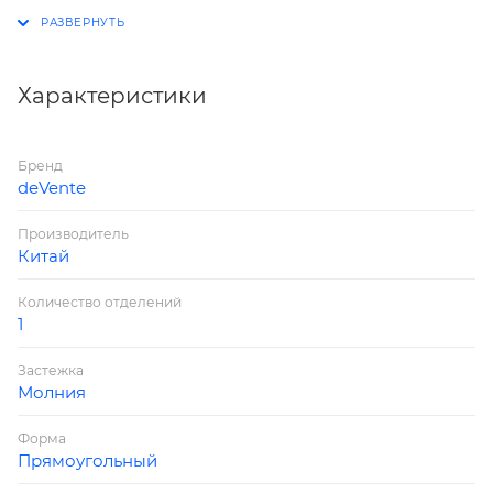
Особенности: на молнии, с ручкой, с передней
планкой из прозрачного ПВХ с конфетти.
Характеристики
Бренд
deVente
Производитель
Китай
Количество отделений
1
Застежка
Молния
Форма
Прямоугольный