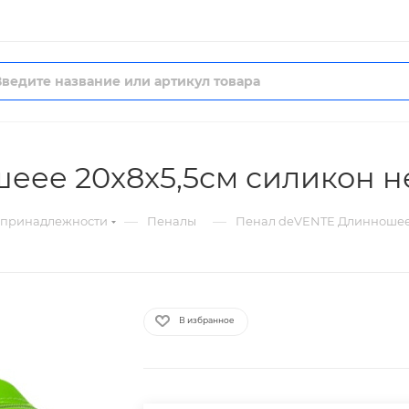
ее 20x8x5,5см силикон н
—
—
 принадлежности
Пеналы
Пенал deVENTE Длинношеее
В избранное