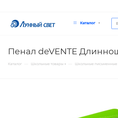
Каталог
Пенал deVENTE Длинноше
—
—
Каталог
Школьные товары
Школьные письменные