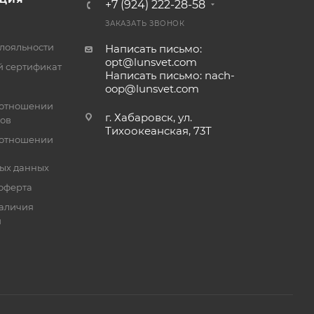
+7 (924) 222-28-58
ЗАКАЗАТЬ ЗВОНОК
лояльности
Написать письмо:
opt@lunsvet.com
 сертификат
Написать письмо: nach-
oop@lunsvet.com
 отношении
г. Хабаровск, ул.
лов
Тихоокеанская, 73Т
 отношении
ых данных
оферта
аличия
й