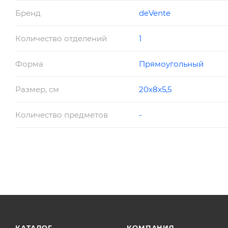
Бренд
deVente
Количество отделений
1
Форма
Прямоугольный
Размер, см
20х8х5,5
Количество предметов
-
КАТАЛОГ
КОМПАНИЯ