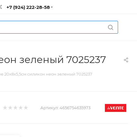
+7 (924) 222-28-58
еон зеленый 7025237
 20x8x5,5см силикон неон зеленый 7025237
Артикул:
4656754635973