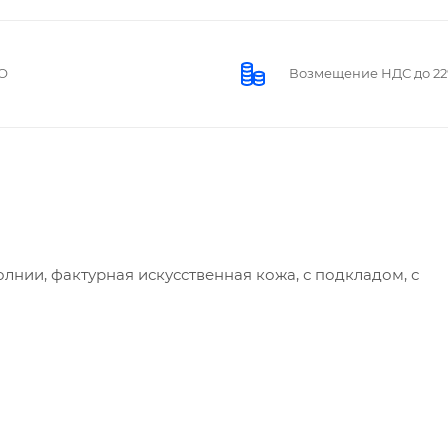
О
Возмещение НДС до 2
 молнии, фактурная искусственная кожа, с подкладом, с