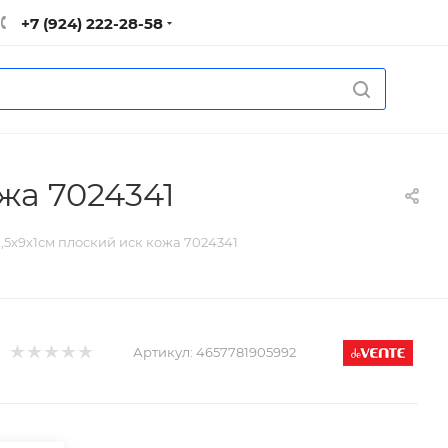
+7 (924) 222-28-58
жа 7024341
,5x9x1см плоский иск кожа 7024341
Артикул:
4657781905992