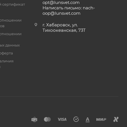
opt@lunsvet.com
 сертификат
Написать письмо: nach-
oop@lunsvet.com
 отношении
г. Хабаровск, ул.
лов
Тихоокеанская, 73Т
 отношении
ых данных
оферта
аличия
й