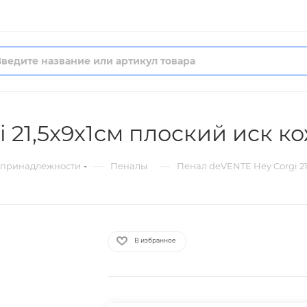
 21,5x9x1см плоский иск ко
—
—
 принадлежности
Пеналы
Пенал deVENTE Hey Corgi 21
В избранное