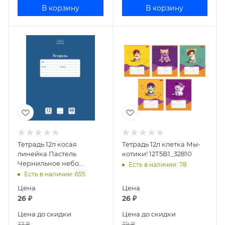
В корзину
В корзину
Тетрадь 12л косая
Тетрадь 12л клетка Мы-
линейка Пастель
котики! 12Т5В1_32810
Чернильное небо
Есть в наличии
: 78
12Т5А6_05061
Есть в наличии
: 655
Цена
Цена
26
₽
26
₽
Цена до скидки
Цена до скидки
33
₽
39
₽