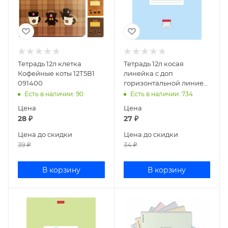
Тетрадь 12л клетка
Тетрадь 12л косая
Кофейные коты 12Т5В1
линейка с доп
091400
горизонтальной линией
Пастель Голубая
Есть в наличии
: 90
Есть в наличии
: 734
12Т5В6_05147
Цена
Цена
28
₽
27
₽
Цена до скидки
Цена до скидки
39
₽
34
₽
В корзину
В корзину