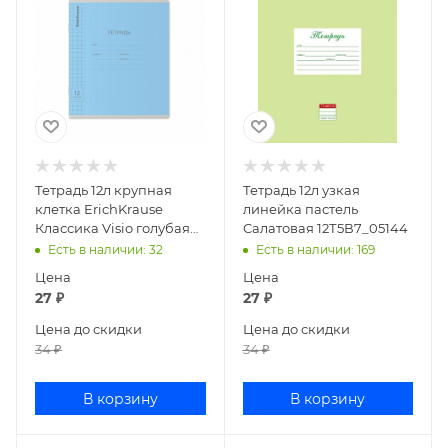
Тетрадь 12л крупная
Тетрадь 12л узкая
клетка ErichKrause
линейка пастель
Классика Visio голубая
Салатовая 12Т5В7_05144
46472
Есть в наличии
: 32
Есть в наличии
: 169
Цена
Цена
27
₽
27
₽
Цена до скидки
Цена до скидки
34
₽
34
₽
В корзину
В корзину