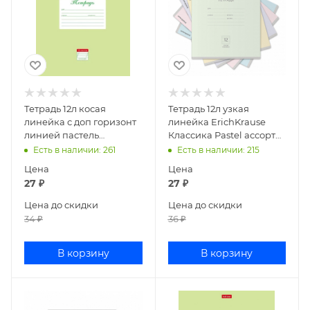
Тетрадь 12л косая
Тетрадь 12л узкая
линейка с доп горизонт
линейка ErichKrause
линией пастель
Классика Pastel ассорти
Салатовая 12Т5В6_05144
48801
Есть в наличии
: 261
Есть в наличии
: 215
Цена
Цена
27
₽
27
₽
Цена до скидки
Цена до скидки
34
₽
36
₽
В корзину
В корзину