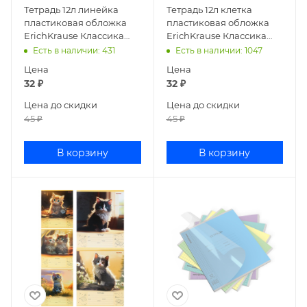
Тетрадь 12л линейка
Тетрадь 12л клетка
пластиковая обложка
пластиковая обложка
ErichKrause Классика
ErichKrause Классика
CoverPrо мятная 56347
CoverPrосиреневая
Есть в наличии
: 431
Есть в наличии
: 1047
56344
Цена
Цена
32
₽
32
₽
Цена до скидки
Цена до скидки
45
₽
45
₽
В корзину
В корзину