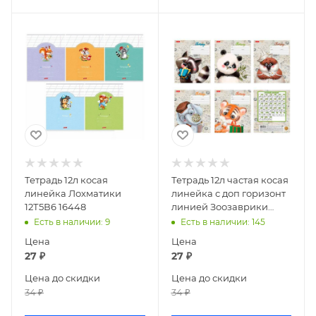
Тетрадь 12л косая
Тетрадь 12л частая косая
линейка Лохматики
линейка с доп горизонт
12Т5В6 16448
линией Зоозаврики
12Т5В6
Есть в наличии
: 9
Есть в наличии
: 145
Цена
Цена
27
₽
27
₽
Цена до скидки
Цена до скидки
34
₽
34
₽