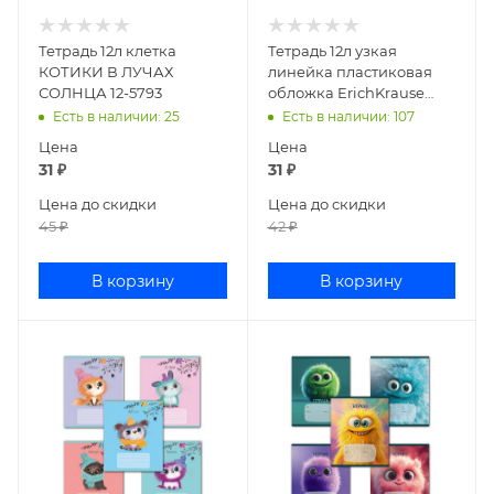
Тетрадь 12л клетка
Тетрадь 12л узкая
КОТИКИ В ЛУЧАХ
линейка пластиковая
СОЛНЦА 12-5793
обложка ErichKrause
Классика CoverPrо fizzy
Есть в наличии
: 25
Есть в наличии
: 107
60553
Цена
Цена
31
₽
31
₽
Цена до скидки
Цена до скидки
45
₽
42
₽
В корзину
В корзину