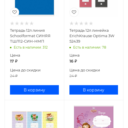
Тетрадь 12л линия
Тетрадь 12л линейка
Schoolformat СИНЯЯ
ErichKrause Optima 3W
ТШЛ12-СИН-НМП
52439
Есть в наличии
: 312
Есть в наличии
: 78
Цена
Цена
17
₽
16
₽
Цена до скидки
Цена до скидки
24
₽
24
₽
В корзину
В корзину