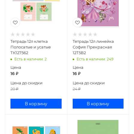
Тетрадь 12л клетка
Тетрадь 12л линейка
Полосатые и усатые
София Прекрасная
ТК127562
12Т5В2
Есть в наличии
: 2
Есть в наличии
: 249
Цена
Цена
16
₽
16
₽
Цена до скидки
Цена до скидки
20
₽
24
₽
В корзину
В корзину