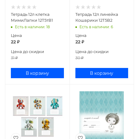
Тетрадь 12л клетка
Тетрадь 12л линейка
МимиЛапки 12Т5тВ1
Кошарики 12Т5В2
Есть в наличии
: 18
Есть в наличии
: 6
Цена
Цена
22
₽
22
₽
Цена до скидки
Цена до скидки
31
₽
30
₽
В корзину
В корзину