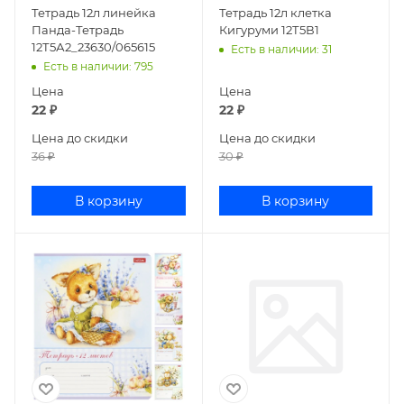
Тетрадь 12л линейка
Тетрадь 12л клетка
Панда-Тетрадь
Кигуруми 12Т5В1
12Т5А2_23630/065615
Есть в наличии
: 31
Есть в наличии
: 795
Цена
Цена
22
₽
22
₽
Цена до скидки
Цена до скидки
36
₽
30
₽
В корзину
В корзину