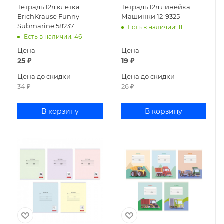
Тетрадь 12л клетка
Тетрадь 12л линейка
ErichKrause Funny
Машинки 12-9325
Submarine 58237
Есть в наличии
: 11
Есть в наличии
: 46
Цена
Цена
25
₽
19
₽
Цена до скидки
Цена до скидки
34
₽
26
₽
В корзину
В корзину