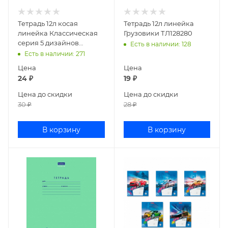
Тетрадь 12л косая
Тетрадь 12л линейка
линейка Классическая
Грузовики ТЛ128280
серия 5 дизайнов
Есть в наличии
: 128
ТКЛ127416
Есть в наличии
: 271
Цена
Цена
24
₽
19
₽
Цена до скидки
Цена до скидки
30
₽
28
₽
В корзину
В корзину