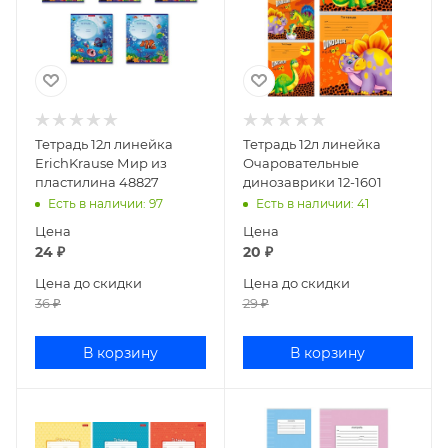
Тетрадь 12л линейка
Тетрадь 12л линейка
ErichKrause Мир из
Очаровательные
пластилина 48827
динозаврики 12-1601
Есть в наличии
: 97
Есть в наличии
: 41
Цена
Цена
24
₽
20
₽
Цена до скидки
Цена до скидки
36
₽
29
₽
В корзину
В корзину