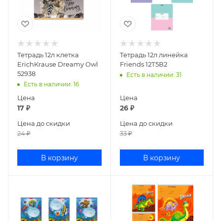
Тетрадь 12л клетка
Тетрадь 12л линейка
ErichKrause Dreamy Owl
Friends 12Т5В2
52938
Есть в наличии
: 31
Есть в наличии
: 16
Цена
Цена
17
₽
26
₽
Цена до скидки
Цена до скидки
24
₽
33
₽
В корзину
В корзину