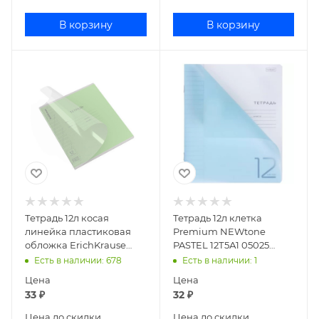
В корзину
В корзину
Тетрадь 12л косая
Тетрадь 12л клетка
линейка пластиковая
Premium NEWtone
обложка ErichKrause
PASTEL 12Т5А1 05025
Классика CoverPrо fizzy
071000
Есть в наличии
: 678
Есть в наличии
: 1
зеленая 62180
Цена
Цена
33
₽
32
₽
Цена до скидки
Цена до скидки