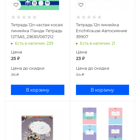
Тетрадь 12л частая косая
Тетрадь 12л линейка
линейка Панда-Тетрадь
ErichKrause Автосияние
12Т5A5_23630/067212
39907
Есть в наличии
: 239
Есть в наличии
: 21
Цена
Цена
25
₽
23
₽
Цена до скидки
Цена до скидки
36
₽
34
₽
В корзину
В корзину