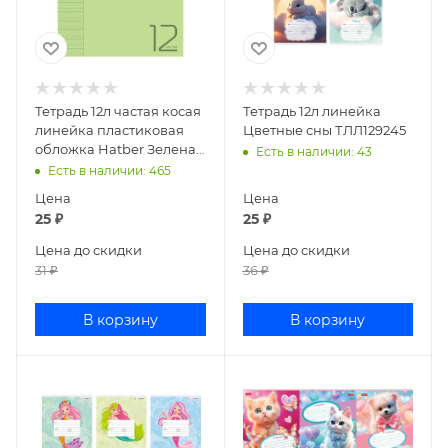
Тетрадь 12л частая косая
Тетрадь 12л линейка
линейка пластиковая
Цветные сны ТЛЛ129245
обложка Hatber Зеленая
Есть в наличии
: 43
12Т5В5 088438
Есть в наличии
: 465
Цена
Цена
25
₽
25
₽
Цена до скидки
Цена до скидки
31
₽
36
₽
В корзину
В корзину