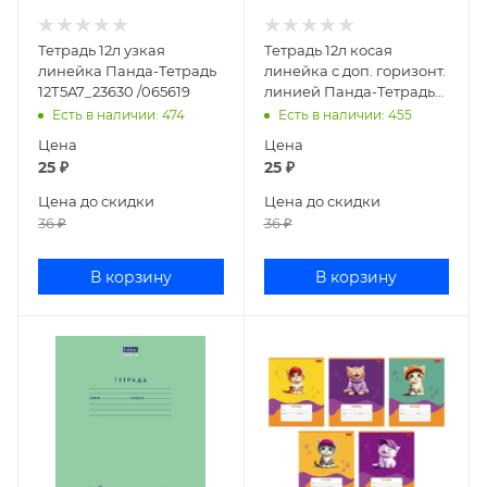
Тетрадь 12л узкая
Тетрадь 12л косая
линейка Панда-Тетрадь
линейка с доп. горизонт.
12Т5A7_23630 /065619
линией Панда-Тетрадь
12Т5A6_23630 /065620
Есть в наличии
: 474
Есть в наличии
: 455
Цена
Цена
25
₽
25
₽
Цена до скидки
Цена до скидки
36
₽
36
₽
В корзину
В корзину