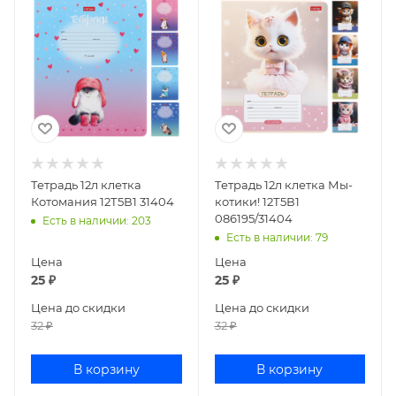
Тетрадь 12л клетка
Тетрадь 12л клетка Мы-
Котомания 12Т5В1 31404
котики! 12Т5В1
086195/31404
Есть в наличии
: 203
Есть в наличии
: 79
Цена
Цена
25
₽
25
₽
Цена до скидки
Цена до скидки
32
₽
32
₽
В корзину
В корзину