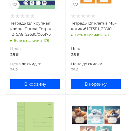
Тетрадь 12л крупная
Тетрадь 12л клетка Мы-
клетка Панда-Тетрадь
котики! 12Т5В1_32810
12Т5А8_23630/065175
Есть в наличии
: 78
Есть в наличии
: 178
Цена
Цена
25
₽
25
₽
Цена до скидки
Цена до скидки
36
₽
39
₽
В корзину
В корзину