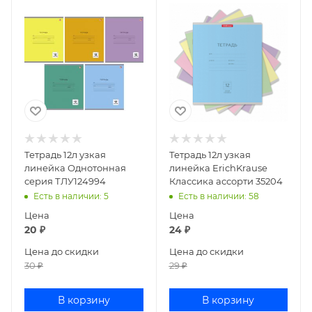
Тетрадь 12л узкая
Тетрадь 12л узкая
линейка Однотонная
линейка ErichKrause
серия ТЛУ124994
Классика ассорти 35204
Есть в наличии
: 5
Есть в наличии
: 58
Цена
Цена
20
₽
24
₽
Цена до скидки
Цена до скидки
30
₽
29
₽
В корзину
В корзину