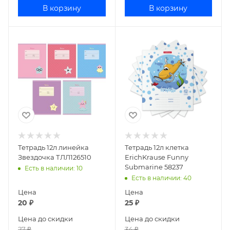
В корзину
В корзину
Тетрадь 12л линейка
Тетрадь 12л клетка
Звездочка ТЛЛ126510
ErichKrause Funny
Submarine 58237
Есть в наличии
: 10
Есть в наличии
: 40
Цена
Цена
20
₽
25
₽
Цена до скидки
Цена до скидки
27
₽
34
₽