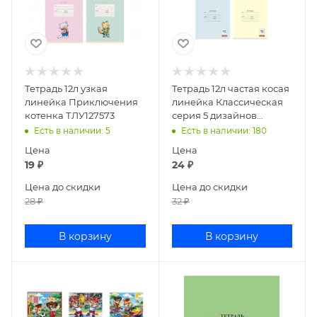
Тетрадь 12л узкая
Тетрадь 12л частая косая
линейка Приключения
линейка Классическая
котенка ТЛУ127573
серия 5 дизайнов
ТЧКЛ127418
Есть в наличии
: 5
Есть в наличии
: 180
Цена
Цена
19
₽
24
₽
Цена до скидки
Цена до скидки
28
₽
32
₽
В корзину
В корзину