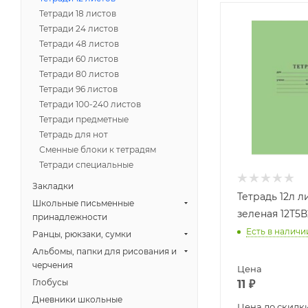
Тетради 18 листов
Тетради 24 листов
Тетради 48 листов
Тетради 60 листов
Тетради 80 листов
Тетради 96 листов
Тетради 100-240 листов
Тетради предметные
Тетрадь для нот
Сменные блоки к тетрадям
Тетради специальные
Закладки
Тетрадь 12л 
Школьные письменные
зеленая 12Т5В
принадлежности
Есть в наличи
Ранцы, рюкзаки, сумки
Альбомы, папки для рисования и
черчения
Цена
Глобусы
11
₽
Дневники школьные
Цена до скидк