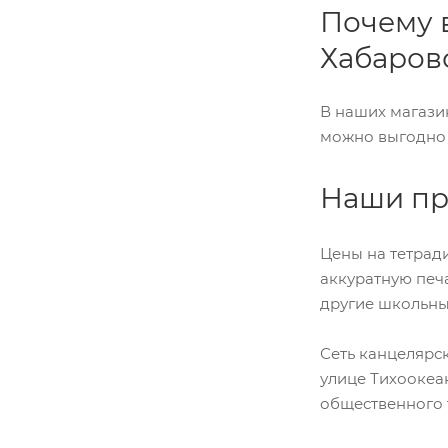
Почему 
Хабаров
В наших магази
можно выгодно к
Наши пр
Цены на тетради
аккуратную печа
другие школьны
Сеть канцелярс
улице Тихоокеан
общественного 