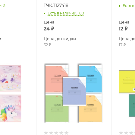
ТЧКЛ127418
и
: 5
Есть в
Есть в наличии
: 180
Цена
Цена
24
₽
12
₽
и
Цена до скидки
Цена до
32
₽
17
₽