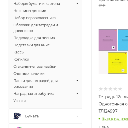
Наборы бумаги и картона
17
₽
Ножницы детские
Набор первоклассника
Обложки для тетрадей и
дневников
Подкладка для письма
Подставки для книг
Кассы
Копилки
Стаканы-непроливайки
Счетные палочки
Папки для тетрадей, для
рисования
Наградная атрибутика
Тетрадь 12л 
Указки
Однотонная 
ТЛ124997
Бумага
Есть в наличи
Цена