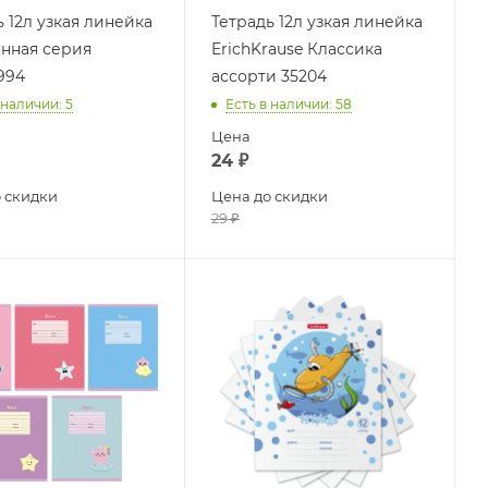
 12л узкая линейка
Тетрадь 12л узкая линейка
нная серия
ErichKrause Классика
994
ассорти 35204
 наличии
: 5
Есть в наличии
: 58
Цена
24
₽
 скидки
Цена до скидки
29
₽