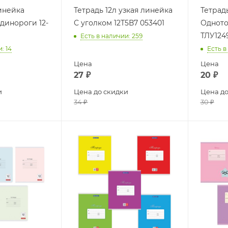
линейка
Тетрадь 12л узкая линейка
Тетрадь
динороги 12-
С уголком 12Т5В7 053401
Одното
ТЛУ124
Есть в наличии
: 259
и
: 14
Есть в
Цена
Цена
27
₽
20
₽
и
Цена до скидки
Цена до
34
₽
30
₽