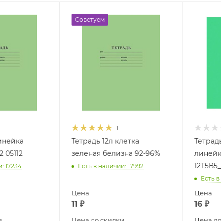
Советуем
1
линейка
Тетрадь 12л клетка
Тетрадь
2 05112
зеленая белизна 92-96%
линейк
12Т5В5_
и
: 17234
Есть в наличии
: 17992
Есть в
Цена
Цена
11
₽
16
₽
и
Цена до скидки
Цена до