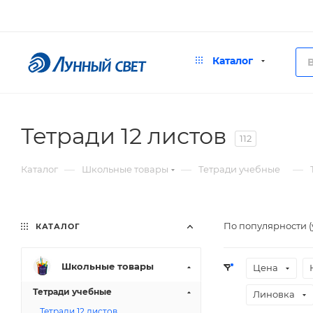
Каталог
Тетради 12 листов
112
—
—
—
Каталог
Школьные товары
Тетради учебные
По популярности 
КАТАЛОГ
Школьные товары
Цена
Тетради учебные
Линовка
Тетради 12 листов