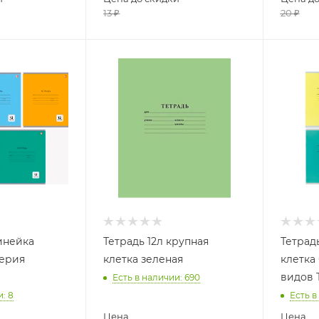
13
₽
20
₽
линейка
Тетрадь 12л крупная
Тетрад
серия
клетка зеленая
клетка
видов 
Есть в наличии
: 690
и
: 8
Есть в
Цена
Цена