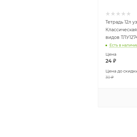
Тетрадь 12л у
Классическая
видов ТЛУ127
Есть в наличи
Цена
24
₽
Цена до скидк
30
₽