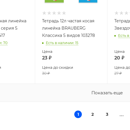
зкая линейка
Тетрадь 12л частая косая
Тетрад
 серия 5
линейка BRAUBERG
Звездо
417
Классика 5 видов 103278
Есть в
и
: 70
Есть в наличии
: 15
Цена
Цена
23
₽
20
₽
и
Цена до скидки
Цена до
30
₽
27
₽
Показать еще
1
2
3