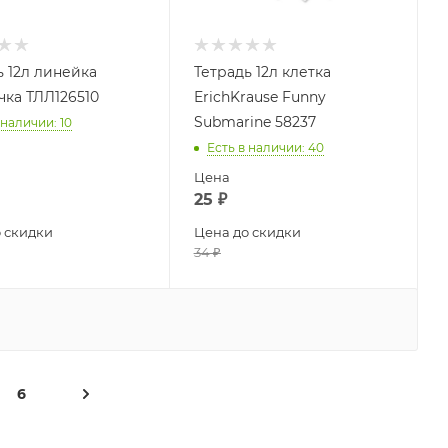
ь 12л линейка
Тетрадь 12л клетка
чка ТЛЛ126510
ErichKrause Funny
Submarine 58237
 наличии
: 10
Есть в наличии
: 40
Цена
25
₽
 скидки
Цена до скидки
34
₽
6