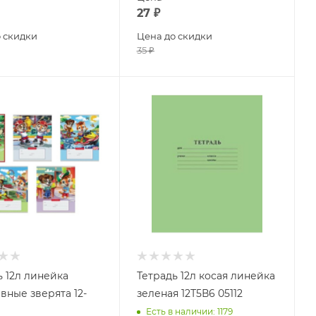
27
₽
 скидки
Цена до скидки
35
₽
ь 12л линейка
Тетрадь 12л косая линейка
вные зверята 12-
зеленая 12Т5В6 05112
Есть в наличии
: 1179