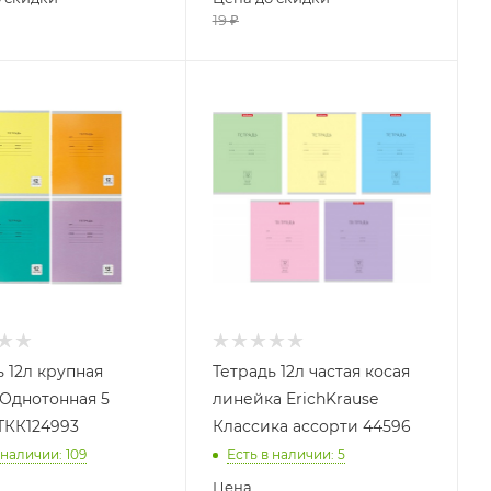
19
₽
ь 12л крупная
Тетрадь 12л частая косая
 Однотонная 5
линейка ErichKrause
ТКК124993
Классика ассорти 44596
 наличии
: 109
Есть в наличии
: 5
Цена