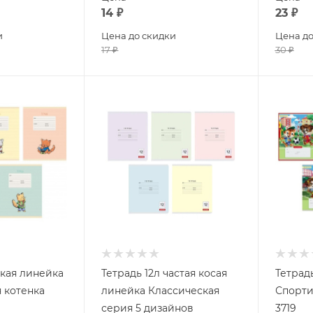
14
₽
23
₽
и
Цена до скидки
Цена до
17
₽
30
₽
зкая линейка
Тетрадь 12л частая косая
Тетрад
 котенка
линейка Классическая
Спорти
серия 5 дизайнов
3719