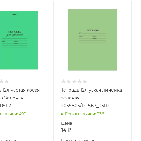
 12л частая косая
Тетрадь 12л узкая линейка
а Зеленая
зеленая
05112
2059805/12Т5В7_05112
 наличии
: 497
Есть в наличии
: 1136
Цена
14
₽
 скидки
Цена до скидки