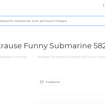
hKrause Funny Submarine 58
—
Тетради 12 листов
Тетрадь 12л клетка ErichKrause Funny Sub
В избранное