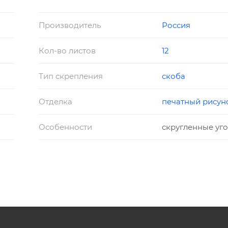
Производитель
Россия
Кол-во листов
12
Тип скрепления
скоба
Отделка
печатный рисун
Особенности
скругленные уг