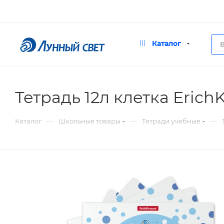
Каталог
Тетрадь 12л клетка Eric
—
—
—
Каталог
Школьные товары
Тетради учебные