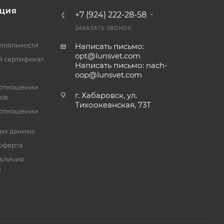
ЦИЯ
+7 (924) 222-28-58
ЗАКАЗАТЬ ЗВОНОК
лояльности
Написать письмо:
opt@lunsvet.com
 сертификат
Написать письмо: nach-
oop@lunsvet.com
 отношении
г. Хабаровск, ул.
лов
Тихоокеанская, 73Т
 отношении
ых данных
оферта
аличия
й