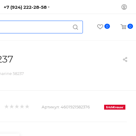
+7 (924) 222-28-58
0
0
237
marine 58237
Артикул:
4601921582376