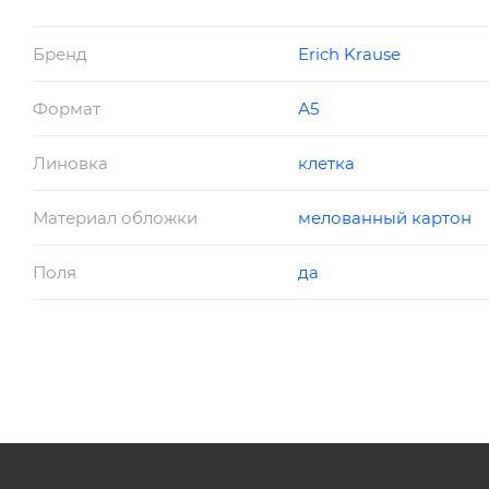
Бренд
Erich Krause
Формат
А5
Линовка
клетка
Материал обложки
мелованный картон
Поля
да