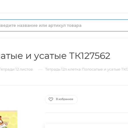
сатые и усатые ТК127562
—
Тетради 12 листов
Тетрадь 12л клетка Полосатые и усатые ТК1
В избранное