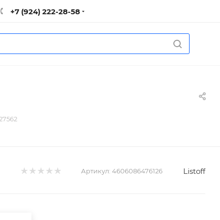
+7 (924) 222-28-58
27562
Listoff
Артикул:
4606086476126