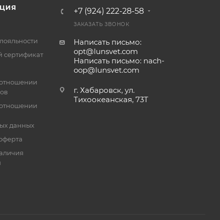
ЦИЯ
+7 (924) 222-28-58
ЗАКАЗАТЬ ЗВОНОК
лояльности
Написать письмо:
opt@lunsvet.com
 сертификат
Написать письмо: nach-
oop@lunsvet.com
 отношении
г. Хабаровск, ул.
лов
Тихоокеанская, 73Т
 отношении
ых данных
оферта
аличия
й