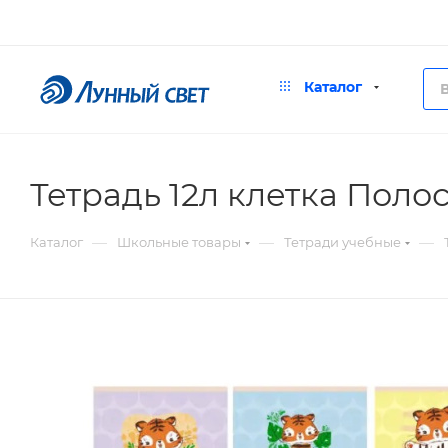
Каталог
Тетрадь 12л клетка Поло
—
—
—
Каталог
Школьные товары
Тетради учебные