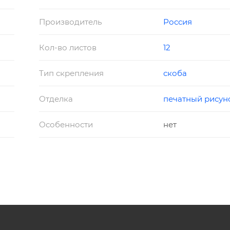
Производитель
Россия
Кол-во листов
12
Тип скрепления
скоба
Отделка
печатный рисун
Особенности
нет