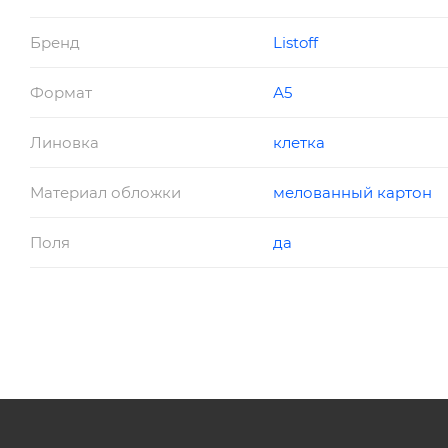
Бренд
Listoff
Формат
А5
Линовка
клетка
Материал обложки
мелованный картон
Поля
да