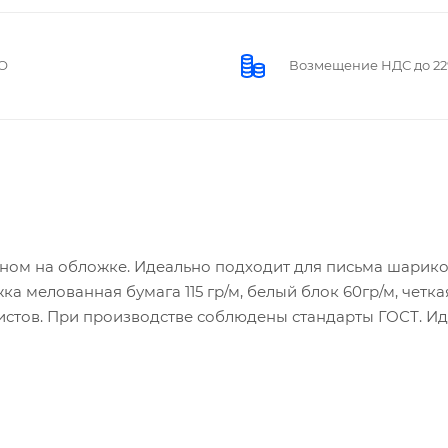
О
Возмещение НДС до 2
йном на обложке. Идеально подходит для письма шарик
а мелованная бумага 115 гр/м, белый блок 60гр/м, четка
2 листов. При производстве соблюдены стандарты ГОСТ. И
гменте.