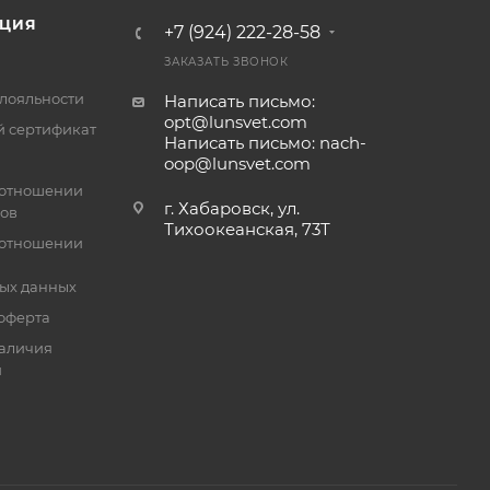
ЦИЯ
+7 (924) 222-28-58
ЗАКАЗАТЬ ЗВОНОК
лояльности
Написать письмо:
opt@lunsvet.com
 сертификат
Написать письмо: nach-
oop@lunsvet.com
 отношении
г. Хабаровск, ул.
лов
Тихоокеанская, 73Т
 отношении
ых данных
оферта
аличия
й