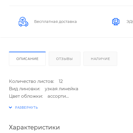
Бесплатная доставка
ЭД
ОПИСАНИЕ
ОТЗЫВЫ
НАЛИЧИЕ
Количество листов: 12
Вид линовки: узкая линейка
Цвет обложки: ассорти
Формат: A5+
Размер, мм: 170х203
Тип скрепления: скоба
Уголки: скругленные
Характеристики