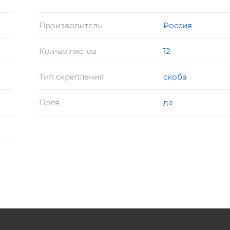
Производитель
Россия
Кол-во листов
12
Тип скрепления
скоба
Поля
да