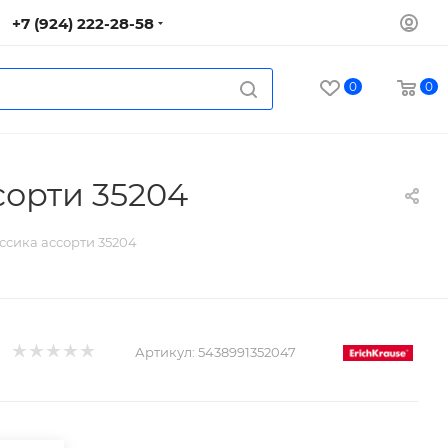
+7 (924) 222-28-58
0
0
сорти 35204
ассика ассорти 35204
Артикул:
5438991352047