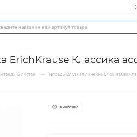
ка ErichKrause Классика ас
—
Тетради 12 листов
Тетрадь 12л узкая линейка ErichKrause Кл
В избранное