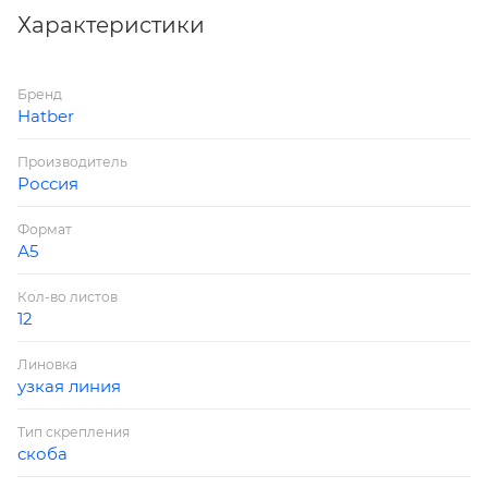
Цвет бумаги блока – белый.
Характеристики
Материал обложки – обложечный офсет
Цвет обложки – зеленая
Бренд
Hatber
Производитель
Россия
Формат
А5
Кол-во листов
12
Линовка
узкая линия
Тип скрепления
скоба