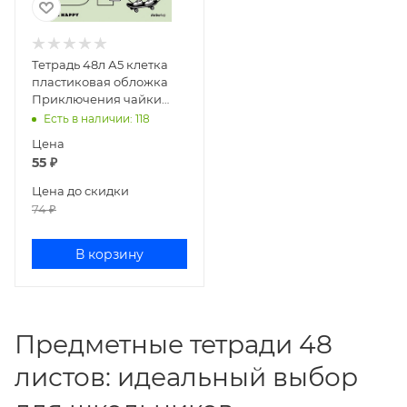
Тетрадь 48л А5 клетка
пластиковая обложка
Приключения чайки
Биология
Есть в наличии
: 118
48Т5Вd1пл_36035
Цена
55
₽
Цена до скидки
74
₽
В корзину
Предметные тетради 48
листов: идеальный выбор