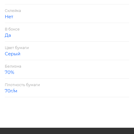
Склейка
Нет
В боксе
Да
Цвет бумаги
Серый
Белизна
70%
Плотность бумаги
70г/м