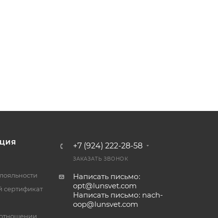
ЦИЯ
+7 (924) 222-28-58
ЗАКАЗАТЬ ЗВОНОК
лояльности
Написать письмо:
opt@lunsvet.com
 сертификат
Написать письмо: nach-
oop@lunsvet.com
 отношении