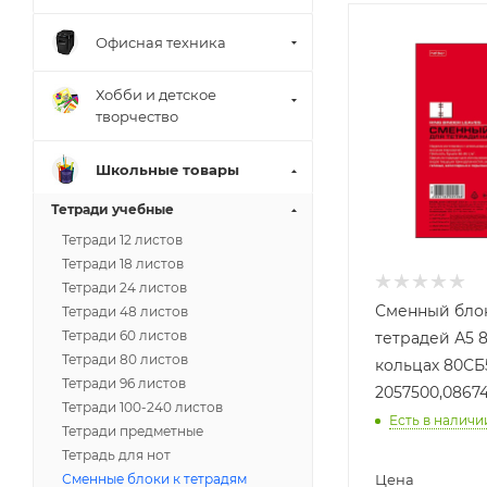
Офисная техника
Хобби и детское
творчество
Школьные товары
Тетради учебные
Тетради 12 листов
Тетради 18 листов
Тетради 24 листов
Сменный бло
Тетради 48 листов
Тетради 60 листов
тетрадей А5 80
Тетради 80 листов
кольцах 80СБ
Тетради 96 листов
2057500,08674
Тетради 100-240 листов
Есть в наличи
Тетради предметные
Тетрадь для нот
Сменные блоки к тетрадям
Цена