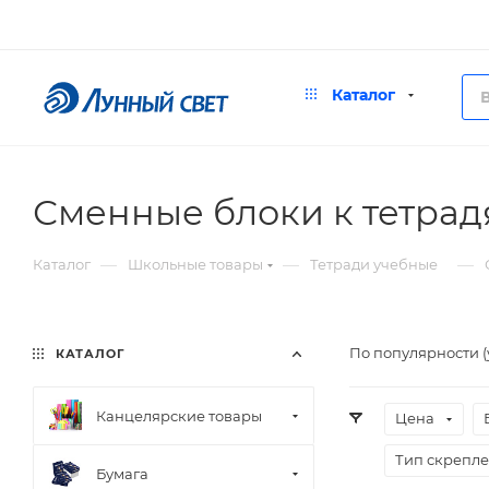
Каталог
Сменные блоки к тетрад
—
—
—
Каталог
Школьные товары
Тетради учебные
По популярности 
КАТАЛОГ
Канцелярские товары
Цена
Тип скрепл
Бумага