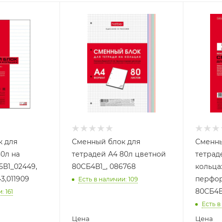
к для
Сменный блок для
Сменны
л на
тетрадей А4 80л цветной
тетрад
5В1_02449,
80СБ4В1_, 086768
кольца
3,011909
перфо
Есть в наличии
: 109
80СБ4B
и
: 161
Есть в
Цена
Цена