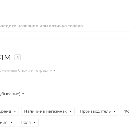
ям
5
Сменные блоки к тетрадям
(убывание)
Бренд
Наличие в магазинах
Производитель
Фо
ения
Поля