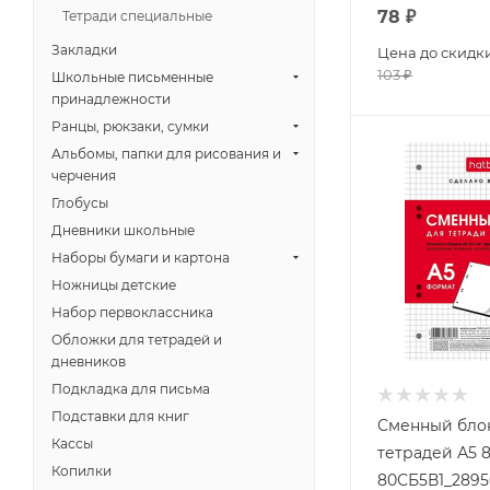
78
₽
Тетради специальные
Закладки
Цена до скидк
103
₽
Школьные письменные
принадлежности
Ранцы, рюкзаки, сумки
Альбомы, папки для рисования и
черчения
Глобусы
Дневники школьные
Наборы бумаги и картона
Ножницы детские
Набор первоклассника
Обложки для тетрадей и
дневников
Подкладка для письма
Подставки для книг
Сменный бло
Кассы
тетрадей А5 
Копилки
80СБ5В1_2895