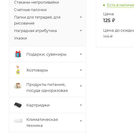
Стаканы-непроливайки
Есть в наличи
Счетные палочки
Цена
Папки для тетрадей, для
125
₽
рисования
Цена до скидк
Наградная атрибутика
166
₽
Указки
Подарки, сувениры
Хозтовары
Продукты питания,
посуда одноразовая
Картриджи
Климатическая
техника