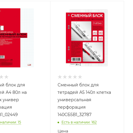
й блок для
Сменный блок для
ей А4 80л на
тетрадей А5 140л клетка
х универ
универсальная
рация
перфорация
1_02449
140СБ5В1_32787
 наличии
: 15
Есть в наличии
: 162
Цена