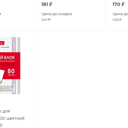
181
₽
170
₽
и
Цена до скидки
Цена до
241
₽
225
₽
к для
80л цветной
0