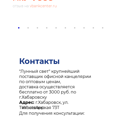
отзыв на
vbankcenter.ru
Контакты
"Лунный свет" крупнейший
поставщик офисной канцелярии
по оптовым ценам,
доставка осуществляется
бесплатно от 3000 руб. по
г.Хабаровску
Адрес:
г.Хабаровск, ул.
Тихоокеанская 73Т
WhatsApp:
Для получения консультации: