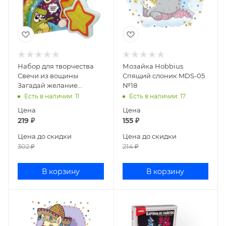
Набор для творчества
Мозайка Hobbius
Свечи из вощины
Спящий слоник MDS-05
Загадай желание
№18
7085516
Есть в наличии
: 11
Есть в наличии
: 17
Цена
Цена
219
₽
155
₽
Цена до скидки
Цена до скидки
302
₽
214
₽
В корзину
В корзину