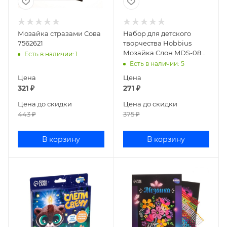
Мозайка стразами Сова
Набор для детского
7562621
творчества Hobbius
Мозайка Слон MDS-08
Есть в наличии
: 1
№04
Есть в наличии
: 5
Цена
Цена
321
₽
271
₽
Цена до скидки
Цена до скидки
443
₽
375
₽
В корзину
В корзину