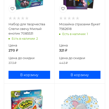
Набор для творчества
Мозайка стразами Букет
Слепи свечу Милый
7562618
енотик 7085531
Есть в наличии
: 1
Есть в наличии
: 2
Цена
Цена
270
₽
321
₽
Цена до скидки
Цена до скидки
373
₽
443
₽
В корзину
В корзину