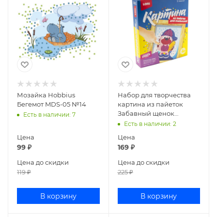
Мозайка Hobbius
Набор для творчества
Бегемот MDS-05 №14
картина из пайеток
Забавный щенок
Есть в наличии
: 7
Мкс-004
Есть в наличии
: 2
Цена
Цена
99
₽
169
₽
Цена до скидки
Цена до скидки
119
₽
225
₽
В корзину
В корзину