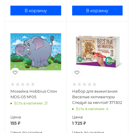
В корзину
В корзину
Мозайка Hobbius Слон
Набор для выжигания
MDS-05 №05
Веселые мотиваторы
Следуй за мечтой! 371302
Есть в наличии
: 21
Есть в наличии
: 4
Цена
Цена
155
₽
1 725
₽
Цена до скидки
Цена до скидки