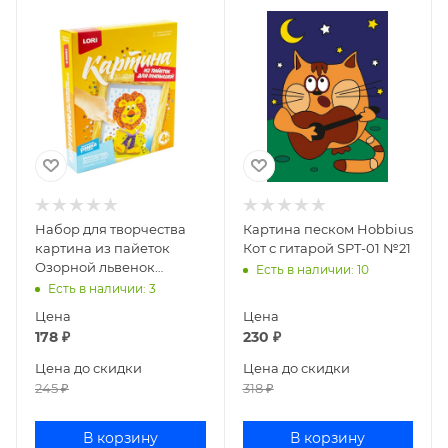
Набор для творчества
Картина песком Hobbius
картина из пайеток
Кот с гитарой SPT-01 №21
Озорной львенок
Есть в наличии
: 10
Мкс-002
Есть в наличии
: 3
Цена
Цена
178
₽
230
₽
Цена до скидки
Цена до скидки
245
₽
318
₽
В корзину
В корзину