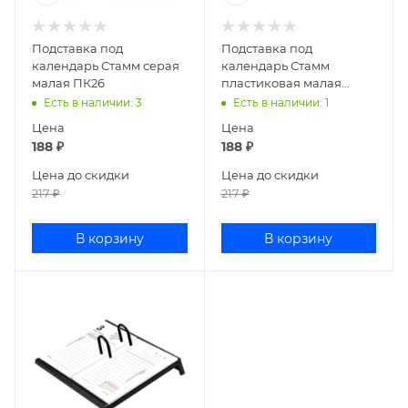
Подставка под
Подставка под
календарь Стамм серая
календарь Стамм
малая ПК26
пластиковая малая
черная ПК21
Есть в наличии
: 3
Есть в наличии
: 1
Цена
Цена
188
₽
188
₽
Цена до скидки
Цена до скидки
217
₽
217
₽
В корзину
В корзину