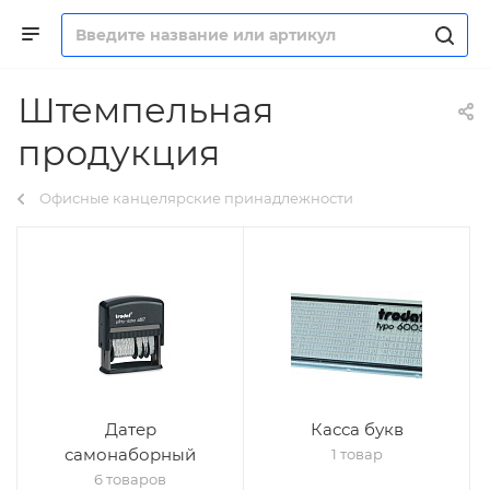
Штемпельная
продукция
Офисные канцелярские принадлежности
Датер
Касса букв
самонаборный
1 товар
6 товаров