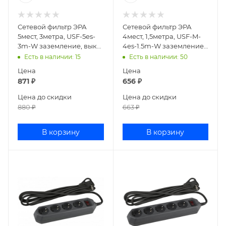
Сетевой фильтр ЭРА
Сетевой фильтр ЭРА
5мест, 3метра, USF-5es-
4мест, 1,5метра, USF-M-
3m-W заземление, выкл.
4es-1.5m-W заземление,
белый
выкл. белый
Есть в наличии
: 15
Есть в наличии
: 50
Цена
Цена
871
₽
656
₽
Цена до скидки
Цена до скидки
880
₽
663
₽
В корзину
В корзину