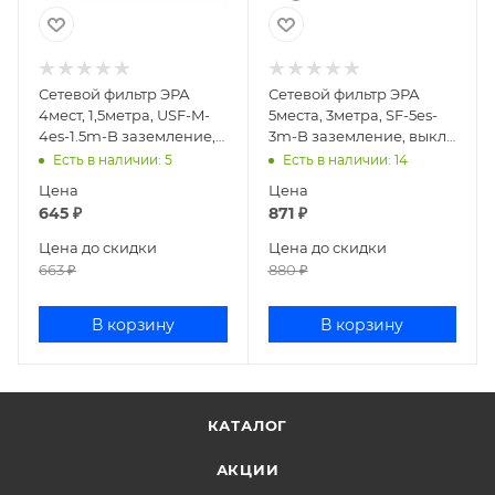
Сетевой фильтр ЭРА
Сетевой фильтр ЭРА
4мест, 1,5метра, USF-M-
5места, 3метра, SF-5es-
4es-1.5m-B заземление,
3m-B заземление, выкл.
выкл, черный
черный
Есть в наличии
: 5
Есть в наличии
: 14
Цена
Цена
645
₽
871
₽
Цена до скидки
Цена до скидки
663
₽
880
₽
В корзину
В корзину
КАТАЛОГ
АКЦИИ