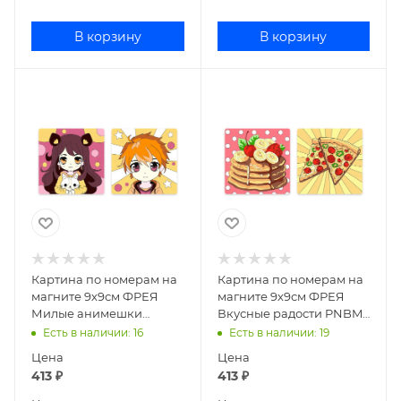
В корзину
В корзину
Картина по номерам на
Картина по номерам на
магните 9х9см ФРЕЯ
магните 9х9см ФРЕЯ
Милые анимешки
Вкусные радости PNBM-
PNBM-016
013
Есть в наличии
: 16
Есть в наличии
: 19
Цена
Цена
413
₽
413
₽