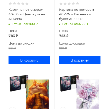
Картина по номерам
Картина по номерам
40х50см Цветы у окна
40х50см Весенний
AL10990
букет AL10989
Есть в наличии
: 2
Есть в наличии
: 1
Цена
Цена
783
₽
783
₽
Цена до скидки
Цена до скидки
991
₽
991
₽
В корзину
В корзину