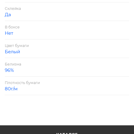
Склейка
Да
В боксе
Нет
Цвет бумаги
Белый
Белизна
96%
Плотность бумаги
80г/м